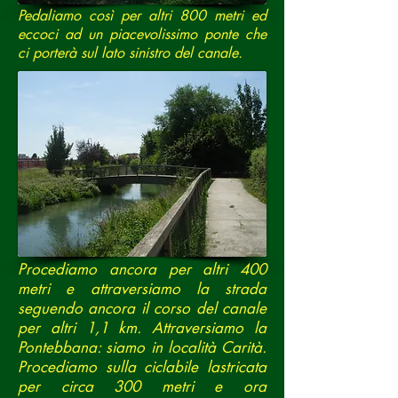
Pedaliamo così per altri 800 metri ed
eccoci ad un piacevolissimo ponte che
ci porterà sul lato sinistro del canale.
Procediamo ancora per altri 400
metri e attraversiamo la strada
seguendo ancora il corso del canale
per altri 1,1 km. Attraversiamo la
Pontebbana: siamo in località Carità.
Procediamo sulla ciclabile lastricata
per circa 300 metri e ora