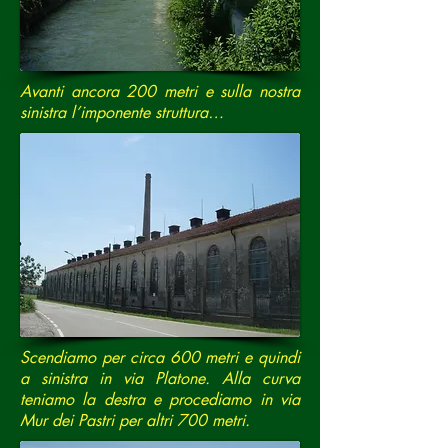
Avanti ancora 200 metri e sulla nostra
sinistra l’imponente struttura…
Scendiamo per circa 600 metri e quindi
a sinistra in via Platone. Alla curva
teniamo la destra e procediamo in via
Mur dei Pastri per altri 700 metri.