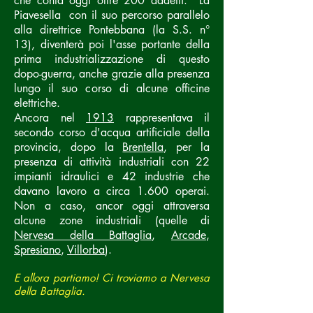
che conta oggi oltre 200 addetti. La
Piavesella con il suo percorso parallelo
alla direttrice Pontebbana (la S.S. n°
13), diventerà poi l'asse portante della
prima industrializzazione di questo
dopo-guerra, anche grazie alla presenza
lungo il suo corso di alcune officine
elettriche.
Ancora nel
1913
rappresentava il
secondo corso d'acqua artificiale della
provincia, dopo la
Brentella
, per la
presenza di attività industriali con 22
impianti idraulici e 42 industrie che
davano lavoro a circa 1.600 operai.
Non a caso, ancor oggi attraversa
alcune zone industriali (quelle di
Nervesa della Battaglia
,
Arcade
,
Spresiano
,
Villorba
).
E allora partiamo! Ci troviamo a Nervesa
della Battaglia.