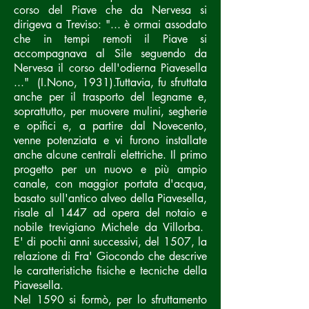
corso del Piave che da Nervesa si
dirigeva a Treviso: "... è ormai assodato
che in tempi remoti il Piave si
accompagnava al Sile seguendo da
Nervesa il corso dell'odierna Piavesella
..." (I.Nono, 1931).Tuttavia, fu sfruttata
anche per il trasporto del legname e,
soprattutto, per muovere mulini, segherie
e opifici e, a partire dal Novecento,
venne potenziata e vi furono installate
anche alcune centrali elettriche. Il primo
progetto per un nuovo e più ampio
canale, con maggior portata d'acqua,
basato sull'antico alveo della Piavesella,
risale al 1447 ad opera del notaio e
nobile trevigiano Michele da Villorba.
E' di pochi anni successivi, del 1507, la
relazione di Fra' Giocondo che descrive
le caratteristiche fisiche e tecniche della
Piavesella.
Nel 1590 si formò, per lo sfruttamento