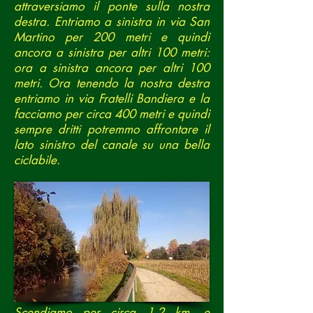
attraversiamo il ponte sulla nostra
destra. Entriamo a sinistra in via San
Martino per 200 metri e quindi
ancora a sinistra per altri 100 metri:
ora a sinistra ancora per altri 100
metri. Ora tenendo la nostra destra
entriamo in via Fratelli Bandiera e la
facciamo per circa 400 metri e quindi
sempre dritti potremmo affrontare il
lato sinistro del canale su una bella
ciclabile.
Scendiamo per circa 1,2 km, e