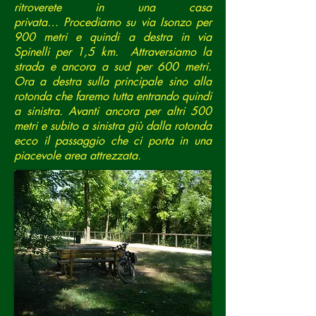
ritroverete in una casa
privata… Procediamo su via Isonzo per
900 metri e quindi a destra in via
Spinelli per 1,5 km. Attraversiamo la
strada e ancora a sud per 600 metri.
Ora a destra sulla principale sino alla
rotonda che faremo tutta entrando quindi
a sinistra. Avanti ancora per altri 500
metri e subito a sinistra giù dalla rotonda
ecco il passaggio che ci porta in una
piacevole area attrezzata.