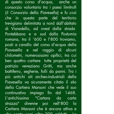
di questo corso d'acqua, anche un
consorzio volontario tra i paesi limitrofi
(il Consorzio della Piavesella) e fu così
che in questa parte del territorio
trevigiano delimitata a nord dall'abitato
di Visnadello, ad ovest dalla strada
Pontebbana e a sud dalla Postumia
romana, tra il '600 e l'800 troviamo,
posti a cavallo del corso d'acqua della
Piavesella e nel raggio di alcuni
chilometri, numerosissimi opifici, tra cui
ben quattro cartiere tutte proprietà del
patrizio veneziano Gritti, ma anche
battiferro, segherie, folli da panni. Tra i
più antichi siti archeo-industriali della
Piavesella va sicuramente citato il sito
della Cartiera Marsoni che vede il suo
continuativo impiego fin dal 1468.
L'antichissima "Cartara da carta
strazza" divenne poi nell'800 la
Cartiera Marsoni che è ancora attiva e