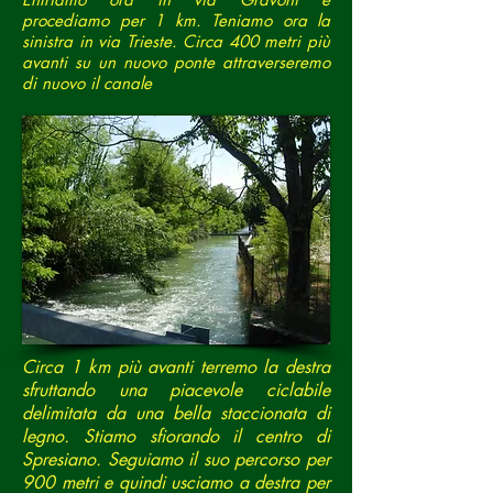
procediamo per 1 km. Teniamo ora la
sinistra in via Trieste. Circa 400 metri più
avanti su un nuovo ponte attraverseremo
di nuovo il canale
Circa 1 km più avanti terremo la destra
sfruttando una piacevole ciclabile
delimitata da una bella staccionata di
legno. Stiamo sfiorando il centro di
Spresiano. Seguiamo il suo percorso per
900 metri e quindi usciamo a destra per