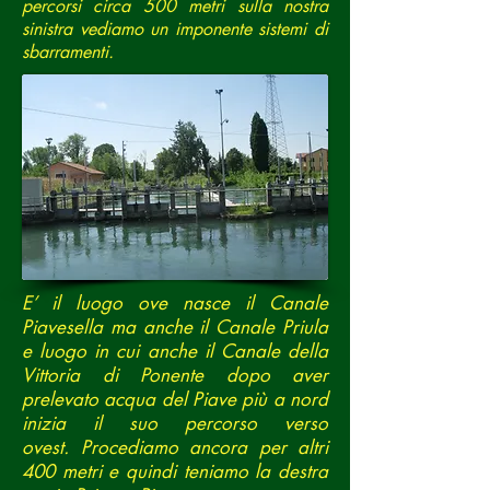
percorsi circa 500 metri sulla nostra
sinistra vediamo un imponente sistemi di
sbarramenti.
E’ il luogo ove nasce il Canale
Piavesella ma anche il Canale Priula
e luogo in cui anche il Canale della
Vittoria di Ponente dopo aver
prelevato acqua del Piave più a nord
inizia il suo percorso verso
ovest. Procediamo ancora per altri
400 metri e quindi teniamo la destra