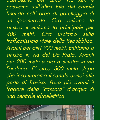
passiamo sull'altro lato del canale
finendo nell’ area di parcheggio di
un ipermercato. Ora teniamo la
sinistra e teniamo la principale per
400 metri. Ora usciamo sulla
trafficatissima viale della Repubblica.
Avanti per altri 900 metri. Entriamo a
sinistra in via del Da Prata. Avanti
per 200 metri e ora a sinistra in via
Fonderia. E’ circa 300 metri dopo
che incontreremo il canale ormai alle
porte di Treviso. Poco più avanti il
fragore della “cascata” d’acqua di
una centrale idroelettrica.