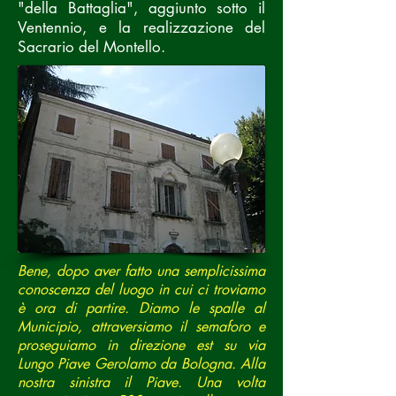
"della Battaglia", aggiunto sotto il
Ventennio
, e la realizzazione del
Sacrario del Montello
.
Bene, dopo aver fatto una semplicissima
conoscenza del luogo in cui ci troviamo
è ora di partire. Diamo le spalle al
Municipio, attraversiamo il semaforo e
proseguiamo in direzione est su via
Lungo Piave Gerolamo da Bologna. Alla
nostra sinistra il Piave. Una volta