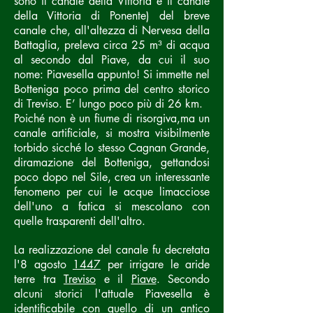
sono il
canale della Vittoria
e il
canale
della Vittoria di Ponente
) del breve
canale che, all'altezza di
Nervesa della
Battaglia
, preleva circa 25 m³ di acqua
al secondo dal
Piave
, da cui il suo
nome: Piavesella appunto! Si immette nel
Botteniga
poco prima del centro storico
di
Treviso
. E’ lungo poco più di 26 km.
Poiché non è un fiume di
risorgiva
,ma un
canale artificiale, si mostra visibilmente
torbido sicché lo stesso Cagnan Grande,
diramazione del Botteniga, gettandosi
poco dopo nel
Sile
, crea un interessante
fenomeno per cui le acque limacciose
dell'uno a fatica si mescolano con
quelle trasparenti dell'altro.
La realizzazione del canale fu decretata
l'8 agosto
1447
per irrigare le aride
terre tra
Treviso
e il
Piave
. Secondo
alcuni storici l'attuale Piavesella è
identificabile con quello di un antico