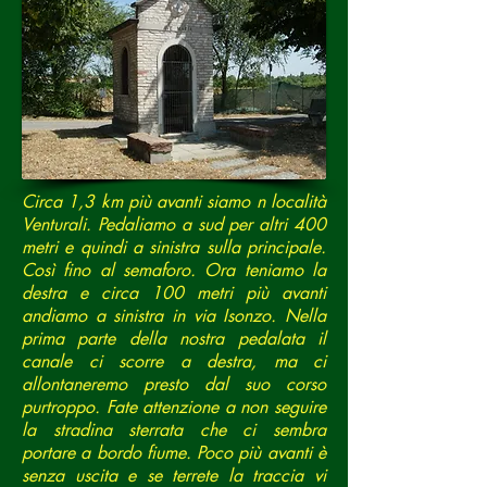
Circa 1,3 km più avanti siamo n località
Venturali. Pedaliamo a sud per altri 400
metri e quindi a sinistra sulla principale.
Così fino al semaforo. Ora teniamo la
destra e circa 100 metri più avanti
andiamo a sinistra in via Isonzo. Nella
prima parte della nostra pedalata il
canale ci scorre a destra, ma ci
allontaneremo presto dal suo corso
purtroppo. Fate attenzione a non seguire
la stradina sterrata che ci sembra
portare a bordo fiume. Poco più avanti è
senza uscita e se terrete la traccia vi