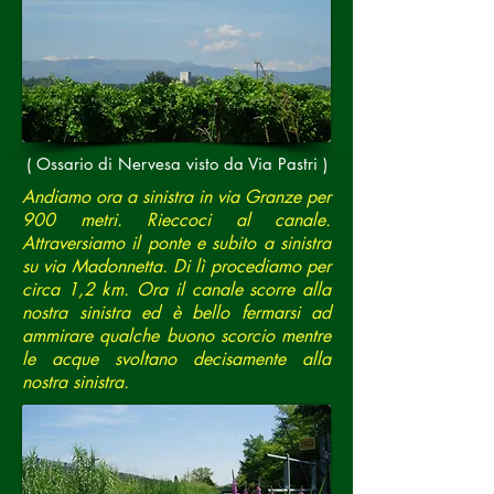
( Ossario di Nervesa visto da Via Pastri )
Andiamo ora a sinistra in via Granze per
900 metri. Rieccoci al canale.
Attraversiamo il ponte e subito a sinistra
su via Madonnetta. Di lì procediamo per
circa 1,2 km. Ora il canale scorre alla
nostra sinistra ed è bello fermarsi ad
ammirare qualche buono scorcio mentre
le acque svoltano decisamente alla
nostra sinistra.