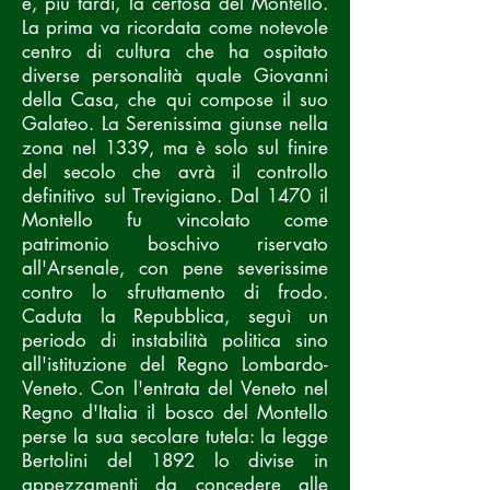
e, più tardi, la
certosa del Montello
.
La prima va ricordata come notevole
centro di cultura che ha ospitato
diverse personalità quale
Giovanni
della Casa
, che qui compose il suo
Galateo
. La
Serenissima
giunse nella
zona nel
1339
, ma è solo sul finire
del secolo che avrà il controllo
definitivo sul Trevigiano. Dal
1470
il
Montello
fu vincolato come
patrimonio boschivo riservato
all'
Arsenale
, con pene severissime
contro lo sfruttamento di frodo.
Caduta la Repubblica, seguì un
periodo di instabilità politica sino
all'istituzione del
Regno Lombardo-
Veneto
. Con l'entrata del
Veneto
nel
Regno d'Italia
il bosco del Montello
perse la sua secolare tutela: la legge
Bertolini del
1892
lo divise in
appezzamenti da concedere alle