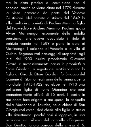
ma la data precisa di costruzione non si
conosce, anche se viene citato nel 1779 durante
la visita pastorale da parte del Vescovo
Giustiniani. Nel catasto austriaco del 1849 la
villa risulta in proprietà di Paolina Memmo figlia
del Provveditore Andrea Memmo. Paolina sposa
Alvise Martinengo, esponente della nobiltà
bresciana, che aveva acquistato il titolo di
patrizia veneto nel 1689 e porta in dota ai
Martinengo il palazzo di Venezia e la villa di
Quinto. Seguono vari passaggi di proprietà: agli
inizi del ‘900 risulta proprietario Giovanni
Girardi e successivamente passa in proprietà a
Ettore Giordani, a seguito del matrimonio con la
figlia di Girardi. Ettore Giordani fu Sindaco del
Comune di Quinto negli anni della prima guerra
mondiale
(1915-1922)
ed ebbe nel 1913 una
bellissima figlia di nome Giannina che morì
prematuramente all’età di 15 anni. Il padre in
suo onore fece erigere a sue spese, la cappella
della Madonna di Lourdes, nella chiesa di San
Giorgio così come, dedicherà alla figlia la stessa
villa ristrutturata, perché così si leggeva, in una
iscrizione sul pilastro del cancello d’ingresso.
Don Girotto, l’allora parroco della chiesa di S.