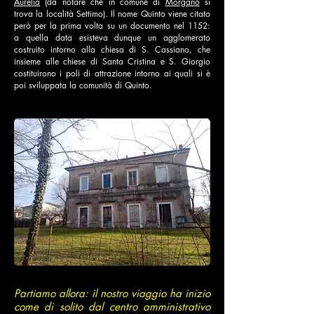
Aurelia
(da notare che in comune di
Morgano
si
trova la località Settimo). Il nome Quinto viene citato
però per la prima volta su un documento nel 1152:
a quella data esisteva dunque un agglomerato
costruito intorno alla chiesa di S. Cassiano, che
insieme alle chiese di Santa Cristina e S. Giorgio
costituirono i poli di attrazione intorno ai quali si è
poi sviluppata la comunità di Quinto.
Partiamo allora: il nostro viaggio ha inizio
come di solito dal centro amministrativo