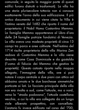
comunale; in seguito la maggior parte di questi
edifici furono distrutti o trasformati). La villa ha
una storia plurisecolare tuttavia non si conosce
esattamente l’anno della sua edificazione. Il più
antico documento in cui viene citata la Villa è
l’estimo veneto del 1682 che riporta il nome del
proprietario: il Nobil Homo Costantino Memmo.
La famiglia Memmo apparteneva al Libro d’oro
delle 24 famiglie patrizie fondatrici di Venezia.
La villa aveva una modesta proprietà di circa 13
campi tra parco e aree coltivate. Nell’estimo del
1714 risulta proprietaria della villa Marina Zen
vedova di Costantino Memmo e la villa viene
descritta come Casa Dominicale e da gastaldo
(l’uomo di fiducia dei Memmo che gestiva la
proprietà). Questo catasto riporta nella mappa
allegata, l’immagine della villa, ove si può
notare il corpo centrale a due piani con attico ad
abbaino ornato e le due barchesse simmetriche
porticate ai lati. La facciata principale della villa
non era rivolta a sud, come l’attuale, ma a nord,
verso la “strada padovana”, l’attuale castellana
vecchia, a cui la villa era collegata da un lungo
viale alberato prospettivo, con cancellata.
L’oratorio fu invece edificato nel corso del ‘700,