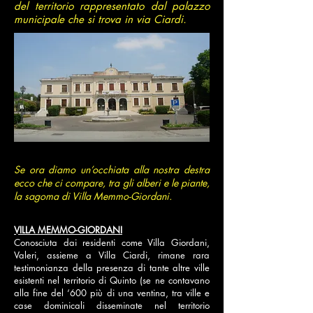
del territorio rappresentato dal palazzo
municipale che si trova in via Ciardi.
Se ora diamo un’occhiata alla nostra destra
ecco che ci compare, tra gli alberi e le piante,
la sagoma di Villa Memmo-Giordani.
VILLA MEMMO-GIORDANI
Conosciuta dai residenti come Villa Giordani,
Valeri, assieme a Villa Ciardi, rimane rara
testimonianza della presenza di tante altre ville
esistenti nel territorio di Quinto (se ne contavano
alla fine del ‘600 più di una ventina, tra ville e
case dominicali disseminate nel territorio