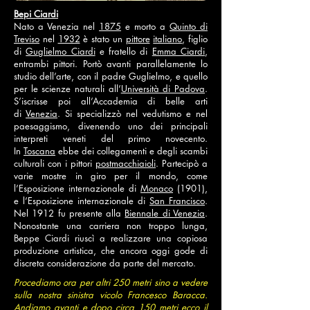
Bepi Ciardi
Nato a Venezia nel
1875
e morto a
Quinto di
Treviso
nel
1932
è stato un
pittore
italiano
, figlio
di
Guglielmo Ciardi
e fratello di
Emma Ciardi
,
entrambi pittori. Portò avanti parallelamente lo
studio dell’arte, con il padre Guglielmo, e quello
per le scienze naturali all’
Università di Padova
.
S’iscrisse poi all’Accademia di belle arti
di
Venezia
. Si specializzò nel vedutismo e nel
paesaggismo, divenendo uno dei principali
interpreti veneti del primo novecento.
In
Toscana
ebbe dei collegamenti e degli scambi
culturali con i pittori
postmacchiaioli
. Partecipò a
varie mostre in giro per il mondo, come
l’Esposizione internazionale di
Monaco
(1901),
e l’Esposizione internazionale di
San Francisco
.
Nel 1912 fu presente alla
Biennale di Venezia
.
Nonostante una carriera non troppo lunga,
Beppe Ciardi riuscì a realizzare una copiosa
produzione artistica, che ancora oggi gode di
discreta considerazione da parte del mercato.
Procediamo ora per altri 250 metri sino a vedere
sulla nostra sinistra vicolo Francesco Baracca.
Andiamo avanti e dopo circa 150 metri ecco il