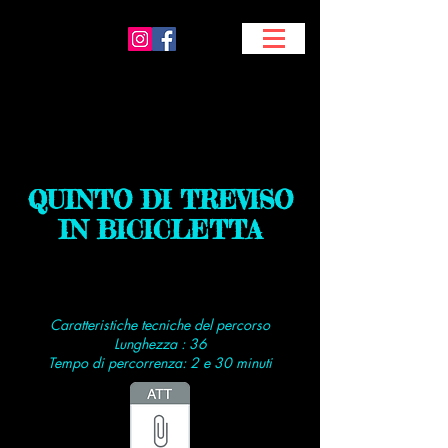
QUINTO DI TREVISO
IN BICICLETTA
Caratteristiche tecniche del percorso
Lunghezza : 36
Tempo di percorrenza: 2 e 30 minuti