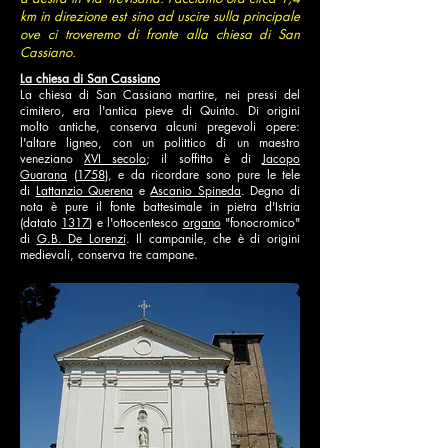
km in direzione est sino ad uscire sulla principale
ove ci troveremo di fronte alla chiesa di San
Cassiano.
La chiesa di San Cassiano
La chiesa di San Cassiano martire, nei pressi del
cimitero, era l'antica pieve di Quinto. Di origini
molto antiche, conserva alcuni pregevoli opere:
l'altare ligneo, con un polittico di un maestro
veneziano
XVI secolo
; il soffitto è di
Jacopo
Guarana
(
1758
), e da ricordare sono pure le tele
di
Lattanzio Querena
e
Ascanio Spineda
. Degno di
nota è pure il fonte battesimale in pietra d'Istria
(datato
1317
) e l'ottocentesco
organo
"fonocromico"
di
G.B. De Lorenzi
. Il campanile, che è di origini
medievali, conserva tre campane.