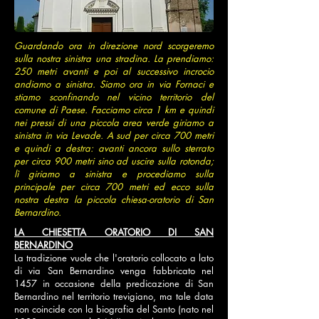
Guardando ora in direzione nord scorgeremo
sulla nostra sinistra una stradina. La prendiamo:
250 metri avanti e poi al successivo incrocio
andiamo a sinistra. Siamo ora in via Fornaci e
stiamo sconfinando nel vicino territorio del
comune di Paese. Facciamo circa 1 km e quindi
nei pressi di una piccola area verde giriamo a
sinistra in via Levade. A sud per circa 700 metri
e quindi a destra: avanti ancora sullo sterrato
per circa 900 metri sino ad uscire sulla rotonda;
lì giriamo a sinistra e procediamo sulla
principale per circa 700 metri ed ecco sulla
nostra destra la piccola chiesa-oratorio di San
Bernardino.
LA CHIESETTA ORATORIO DI SAN
BERNARDINO
La tradizione vuole che l'oratorio collocato a lato
di via San Bernardino venga fabbricato nel
1457 in occasione della predicazione di San
Bernardino nel territorio trevigiano, ma tale data
non coincide con la biografia del Santo (nato nel