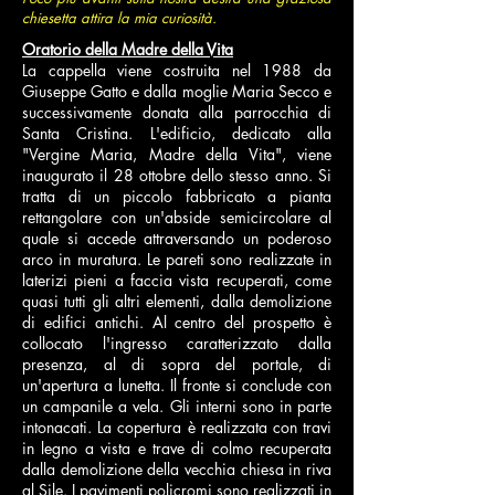
chiesetta attira la mia curiosità.
Oratorio della Madre della Vita
La cappella viene costruita nel 1988 da
Giuseppe Gatto e dalla moglie Maria Secco e
successivamente donata alla parrocchia di
Santa Cristina. L'edificio, dedicato alla
"Vergine Maria, Madre della Vita", viene
inaugurato il 28 ottobre dello stesso anno. Si
tratta di un piccolo fabbricato a pianta
rettangolare con un'abside semicircolare al
quale si accede attraversando un poderoso
arco in muratura. Le pareti sono realizzate in
laterizi pieni a faccia vista recuperati, come
quasi tutti gli altri elementi, dalla demolizione
di edifici antichi. Al centro del prospetto è
collocato l'ingresso caratterizzato dalla
presenza, al di sopra del portale, di
un'apertura a lunetta. Il fronte si conclude con
un campanile a vela. Gli interni sono in parte
intonacati. La copertura è realizzata con travi
in legno a vista e trave di colmo recuperata
dalla demolizione della vecchia chiesa in riva
al Sile. I pavimenti policromi sono realizzati in