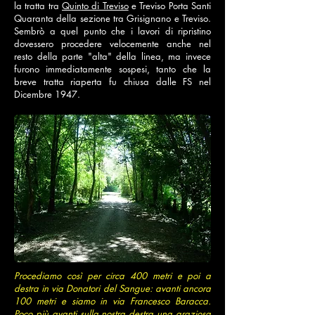
la tratta tra
Quinto di Treviso
e Treviso Porta Santi
Quaranta della sezione tra Grisignano e Treviso.
Sembrò a quel punto che i lavori di ripristino
dovessero procedere velocemente anche nel
resto della parte "alta" della linea, ma invece
furono immediatamente sospesi, tanto che la
breve tratta riaperta fu chiusa dalle FS nel
Dicembre 1947.
Procediamo così per circa 400 metri e poi a
destra in via Donatori del Sangue: avanti ancora
100 metri e siamo in via Francesco Baracca.
Poco più avanti sulla nostra destra una graziosa