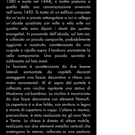
1380 e morto nel 1444), e inoltre postuma a
quella della sua canonizzazione avvenuta
nell'anno 1450. Si tratta di un edificio composto
da un'aula a pianta rettangolare a cui si collega
un'abside quadrata con volta a vela sulle cui
quattro vele sono dipinti i ritratti dei quattro
evangelisti. In prossimità dell'abside, sul lato est,
è collocato un piccolo campanile, probabilmente
aggiunto o ricostruito, caratterizzato da una
cuspide a cipolla sopra il tamburo sovrastante la
cella campanaria. Una piccola sacristia è
addossata sul lato ovest.
La facciata è caratterizzata da due lesene
laterali sormontate da capitelli decorati
sorreggenti una fascia decorativa a rilievo con
motivi ornamentali. Al di sopra del portale è
collocata una nicchia ospitante una statua di
Madonna col bambino. La nicchia è incorniciata
da due fasce decorative con elementi fitomorfi.
La copertura è a due falde, con struttura in legno
e manto di copertura in coppi. L'altare in marmo,
preconciliare, è stato realizzato tra gli anni Venti
e Trenta. La chiesa è dotata di altare mobile,
realizzato con due elementi metallici verticali che
sostengono la mensa, collocato su una pedana