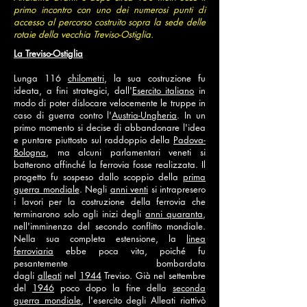
primo incontro con uno dei numerosi punti di
accesso al percorso costruito sopra la sede delle
rotaie della vecchia Treviso-Ostiglia.
La Treviso-Ostiglia
Lunga 116
chilometri
, la sua costruzione fu
ideata, a fini strategici, dall'
Esercito italiano
in
modo di poter dislocare velocemente le truppe in
caso di guerra contro l'
Austria-Ungheria
. In un
primo momento si decise di abbandonare l'idea
e puntare piuttosto sul raddoppio della
Padova-
Bologna
, ma alcuni parlamentari veneti si
batterono affinché la ferrovia fosse realizzata. Il
progetto fu sospeso dallo scoppio della
prima
guerra mondiale
. Negli
anni venti
si intrapresero
i lavori per la costruzione della ferrovia che
terminarono solo agli inizi degli
anni quaranta
,
nell'imminenza del secondo conflitto mondiale.
Nella sua completa estensione, la
linea
ferroviaria
ebbe poca vita, poiché fu
pesantemente bombardata
dagli
alleati
nel
1944
Treviso. Già nel settembre
del
1946
poco dopo la fine della
seconda
guerra mondiale
, l'esercito degli Alleati riattivò