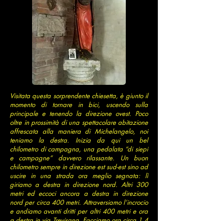
Visitata questa sorprendente chiesetta, è giunto il
momento di tornare in bici, uscendo sulla
principale e tenendo la direzione ovest. Poco
oltre in prossimità di una spettacolare abitazione
affrescata alla maniera di Michelangelo, noi
teniamo la destra. Inizia da qui un bel
chilometro di campagna, una pedalata “di siepi
e campagne” davvero rilassante. Un buon
chilometro sempre in direzione est sud-est sino ad
uscire in una strada ora meglio segnata: lì
giriamo a destra in direzione nord. Altri 300
metri ed eccoci ancora a destra in direzione
nord per circa 400 metri. Attraversiamo l’incrocio
e andiamo avanti dritti per altri 400 metri e ora
a destra in via Trevisana. Facciamo ora circa 1,4