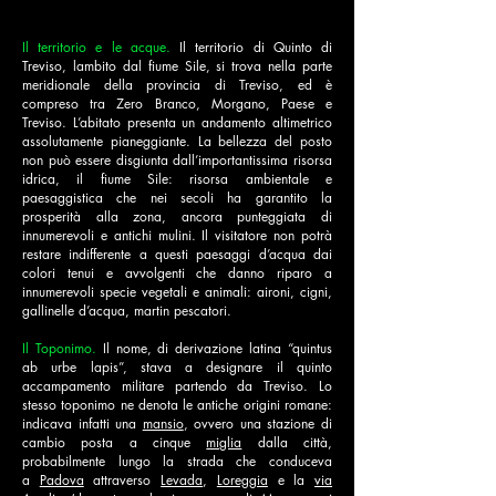
Il territorio e le acque.
Il territorio di Quinto di
Treviso, lambito dal fiume Sile, si trova nella parte
meridionale della provincia di Treviso, ed è
compreso tra Zero Branco, Morgano, Paese e
Treviso. L’abitato presenta un andamento altimetrico
assolutamente pianeggiante. La bellezza del posto
non può essere disgiunta dall’importantissima risorsa
idrica, il fiume Sile: risorsa ambientale e
paesaggistica che nei secoli ha garantito la
prosperità alla zona, ancora punteggiata di
innumerevoli e antichi mulini. Il visitatore non potrà
restare indifferente a questi paesaggi d’acqua dai
colori tenui e avvolgenti che danno riparo a
innumerevoli specie vegetali e animali: aironi, cigni,
gallinelle d’acqua, martin pescatori.
Il Toponimo.
Il nome, di derivazione latina “quintus
ab urbe lapis”, stava a designare il quinto
accampamento militare partendo da Treviso. Lo
stesso toponimo ne denota le antiche origini romane:
indicava infatti una
mansio
, ovvero una stazione di
cambio posta a cinque
miglia
dalla città,
probabilmente lungo la strada che conduceva
a
Padova
attraverso
Levada
,
Loreggia
e la
via