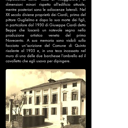
dimensioni minori rispetto all’edificio attuale,
mentre posteriori sono le adiacenze laterali. Nel
XX secolo diviene proprietà dei Ciardi, prima del
pittore Guglielmo e dopo la sua morte dei figli,
in particolare dal 1930 di Giuseppe Ciardi detto
Beppe che lascerà un notevole segno nella
produzione artistica veneta del primo
Novecento. A sua memoria sono visibili sulla
facciata un’iscrizione del Comune di Quinto
risalente al 1935 e, in una teca incassata nel
muro di una delle due barchesse l’ombrello ed il
cavalletto che egli usava per dipingere.