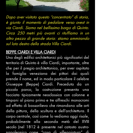
Dopo aver visitato questo “concentrato” di storia,
è giunto il momento di pedalare verso ovest in
via Ciardi. Siamo nel bellissimo borgo di Quinto.
Circa 250 metri più avanti ci rituffiamo in un
altro pezzo di grande storia: stiamo ammirando
sul lato destro della strada Villa Ciardi.
BEPPE CIARDI E VILLA CIARDI
Uno degli edifici architettonici più significativi del
territorio di Quinto è villa Ciardi, importante, oltre
che per il pregio architettonico, per aver ospitato
la famiglia veneziana dei pittori dai quali
prende il nome, ed in modo particolare il celebre
Giuseppe (Beppe) Ciardi. Preceduta da un
piccolo parco, la costruzione presenta una
facciata tipicamente neoclassica con colonne e
timpani al piano primo e tre affreschi monocromi
ad effetto di bassorilievo che rimandano alle arti
della pittura, della scultura e dell’architettura. Il
corpo centrale, così come lo vediamo oggi risale,
probabilmente alla seconda metà del XVIII
secolo (nel 1812 è presente nel catasto austro-
napoleonico come “casa di villeggiatura”, di