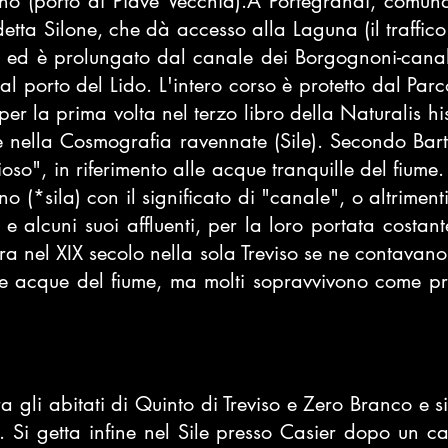
ino
(porto di Piave Vecchia).A Portegrandi, comunq
tta Silone, che dà accesso alla Laguna (il traffico
di ed è prolungato dal canale dei Borgognoni-cana
 al
porto del Lido
. L'intero corso è protetto dal
Parc
 per la prima volta nel terzo libro della
Naturalis hi
e nella
Cosmografia ravennate
(Sile). Secondo
Bart
ioso", in riferimento alle acque tranquille del fiume.
o (*sila) con il significato di "canale", o altriment
le e alcuni suoi affluenti, per la loro portata costan
ora nel
XIX secolo
nella sola Treviso se ne contavano
 le acque del fiume, ma molti sopravvivono come p
a gli abitati di
Quinto di Treviso
e
Zero Branco
e si
. Si getta infine nel
Sile
presso
Casier
dopo un cam