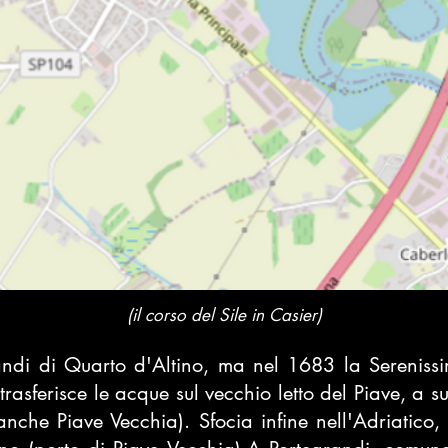
(il corso del Sile in Casier)
andi
di
Quarto d'Altino
, ma nel
1683
la
Sereniss
trasferisce le acque sul vecchio letto del
Piave
, a s
 anche Piave Vecchia). Sfocia infine nell'
Adriatico
,