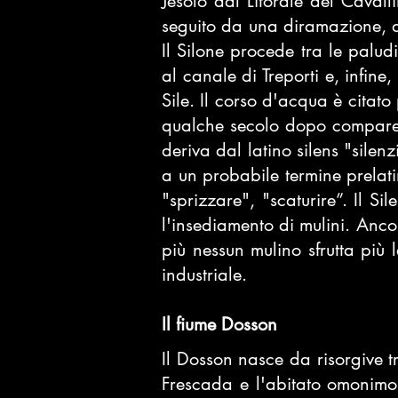
Jesolo
dal
Litorale del Cavall
seguito da una diramazione, de
Il Silone procede tra le palu
al canale di Treporti e, infine,
Sile
. Il corso d'acqua è citato
qualche secolo dopo compar
deriva dal
latino
silens "silenz
a un probabile termine prelatin
"sprizzare", "scaturire”. Il Si
l'insediamento di mulini. Anc
più nessun mulino sfrutta più
industriale.
Il fiume Dosson
Il Dosson nasce da
risorgive
tr
Frescada
e l'
abitato omonimo