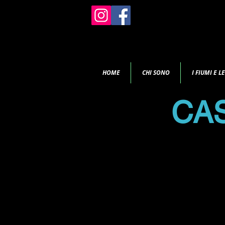
HOME
CHI SONO
I FIUMI E L
CAS