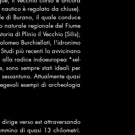
ue, il vecchio corso è ancora
 nautico è regolato da chiuse).
le di Burano, il quale conduce
o naturale regionale del Fiume
storia
di
Plinio il Vecchio
(Silis);
olomeo Burchiellati
, l'idronimo
 Studi più recenti lo avvicinano
i alla radice
indoeuropea
*sel-
te, sono sempre stati ideali per
 sessantuno. Attualmente quasi
regevoli esempi di archeologia
 dirige verso est attraversando
mino di quasi 13 chilometri.