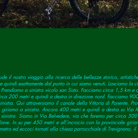
e il nostro viaggio alla ricerca delle bellezze storico, artistiche 
 e quindi esattamente dal punto in cui siamo venuti. Lasciamo la ch
 Prendiamo a sinistra vicolo san Sisto. Facciamo circa 1,5 km e q
ca 200 metri e quindi a destra in direzione nord. Facciamo 900 
inistra. Qui attraversiamo il canale della Vittoria di Ponente. P
cio giriamo a sinistra. Ancora 400 metri e quindi a destra su Via
sinistra. Siamo in Via Belvedere, via che faremo per circa 500 m
Piave. In su per 450 metri e all’incrocio con la provinciale giri
ro ed eccoci tornati alla chiesa parrocchiale di Trevignano, il n