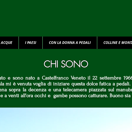
E ACQUE
I PAESI
CON LA DONNA A PEDALI
COLLINE E MON
CHI SONO
to e sono nato a Castelfranco Veneto il 22 settembre 1966.
la mi è venuta voglia di iniziare questa dolce fatica a pedali.
ena sopra la decenza e una telecamera piazzata sul manubri
 e a venti all'ora occhi e gambe possono catturare. Buono sia 