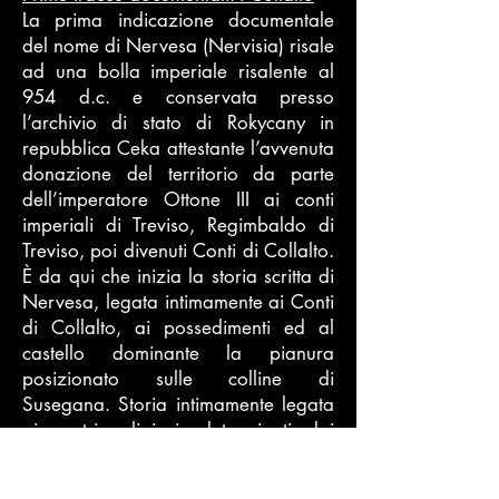
La prima indicazione documentale
del nome di Nervesa (Nervisia) risale
ad una bolla imperiale risalente al
954 d.c. e conservata presso
l’archivio di stato di Rokycany in
repubblica Ceka attestante l’avvenuta
donazione del territorio da parte
dell’imperatore Ottone III ai conti
imperiali di Treviso, Regimbaldo di
Treviso, poi divenuti Conti di Collalto.
È da qui che inizia la storia scritta di
Nervesa, legata intimamente ai Conti
di Collalto, ai possedimenti ed al
castello dominante la pianura
posizionato sulle colline di
Susegana. Storia intimamente legata
ai centri religiosi, determinati dai
Collalto, dell’Abbazia di Nervesa (di
S. Eustachio) fondata nell’XI sec. e