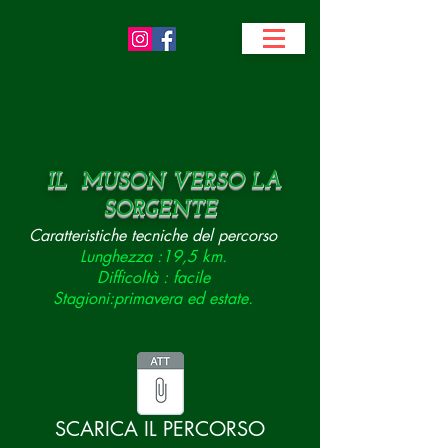
IL MUSON VERSO LA
SORGENTE
Caratteristiche tecniche del percorso
Lunghezza :19,5 km.
Difficoltà : facile
Stagioni:primavera ed estate.
SCARICA IL PERCORSO