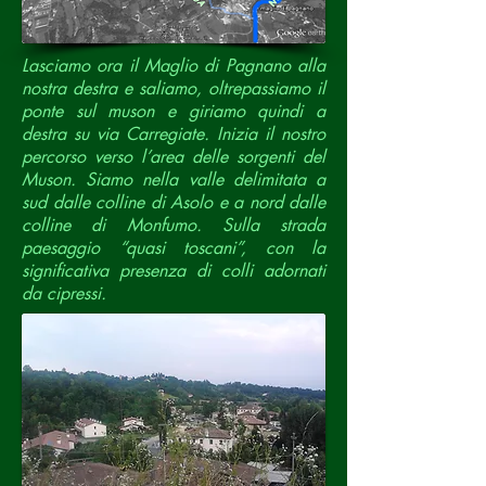
Lasciamo ora il Maglio di Pagnano alla
nostra destra e saliamo, oltrepassiamo il
ponte sul muson e giriamo quindi a
destra su via Carregiate. Inizia il nostro
percorso verso l’area delle sorgenti del
Muson. Siamo nella valle delimitata a
sud dalle colline di Asolo e a nord dalle
colline di Monfumo. Sulla strada
paesaggio “quasi toscani”, con la
significativa presenza di colli adornati
da cipressi.