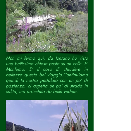
Non mi fermo qui, da lontano ho visto
una bellissima chiesa posta su un colle. E’
Monfumo. E’ il caso di chiudere in
bellezza questo bel viaggio.
Continuiamo
quindi la nostra pedalata con un po’ di
pazienza, ci aspetta un po’ di strada in
salita, ma arricchita da belle vedute.