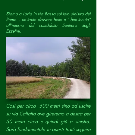
Siamo a Loria in via Bassa sul lato sinistro del
fiume… un tratto davvero bello e “ ben tenuto”
all’interno del cosiddetto Sentiero degli
Ezzelini.
Così per circa 500 metri sino ad uscire
su via Callalta ove gireremo a destra per
50 metri circa e quindi giù a sinistra.
Sarà fondamentale in questi tratti seguire