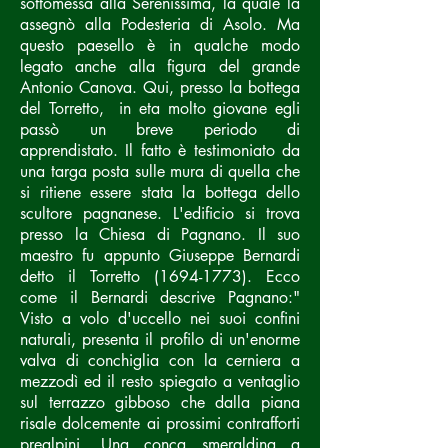
sottomessa alla Serenissima, la quale la
assegnò alla Podesteria di Asolo.
Ma
questo paesello è in qualche modo
legato anche alla figura del grande
Antonio Canova. Qui, presso la bottega
del Torretto, in eta molto giovane egli
passò un breve periodo di
apprendistato. Il fatto è testimoniato da
una targa posta sulle mura di quella che
si ritiene essere stata la bottega dello
scultore pagnanese. L'edificio si trova
presso la Chiesa di Pagnano. Il suo
maestro fu appunto Giuseppe Bernardi
detto il Torretto
(1694-1773)
.
Ecco
come il Bernardi descrive Pagnano:
"
Visto a volo d'uccello nei suoi confini
naturali, presenta il profilo di un'enorme
valva di conchiglia con la cerniera a
mezzodì ed il resto spiegato a ventaglio
sul terrazzo gibboso che dalla piana
risale dolcemente ai prossimi contrafforti
prealpini. Una conca smeraldina a