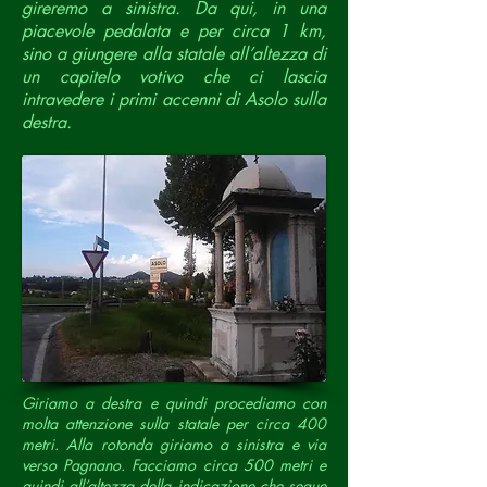
gireremo a sinistra.
Da qui, in una
piacevole pedalata e per circa 1 km,
sino a giungere alla statale all’altezza di
un capitelo votivo che ci lascia
intravedere i primi accenni di Asolo sulla
destra.
Giriamo a destra e quindi procediamo con
molta attenzione sulla statale per circa 400
metri. Alla rotonda giriamo a sinistra e via
verso Pagnano. Facciamo circa 500 metri e
quindi all’altezza della indicazione che segue