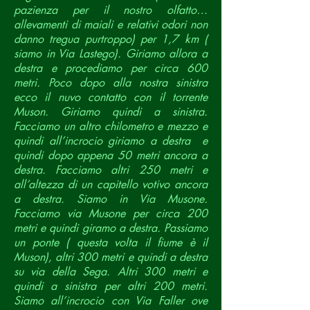
pazienza per il nostro olfatto…
allevamenti di maiali e relativi odori non
danno tregua purtroppo) per 1,7 km (
siamo in Via Lastego). Giriamo allora a
destra e procediamo per circa 600
metri. Poco dopo alla nostra sinistra
ecco il nuvo contatto con il torrente
Muson. Giriamo quindi a sinistra.
Facciamo un altro chilometro e mezzo e
quindi all’incrocio giriamo a destra e
quindi dopo appena 50 metri ancora a
destra. Facciamo altri 250 metri e
all’altezza di un capitello votivo ancora
a destra. Siamo in Via Musone.
Facciamo via Musone per circa 200
metri e quindi giramo a destra. Passiamo
un ponte ( questa volta il fiume è il
Muson), altri 300 metri e quindi a destra
su via della Sega. Altri 300 metri e
quindi a sinistra per altri 200 metri.
Siamo all’incrocio con Via Faller ove