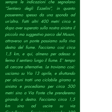
sempre le indicazioni che segnalano
“Sentiero degli Ezzelini”, in quanto
passeremo spesso da una sponda ad
un’altra. Fatti altri 400 metri circa e
dopo aver superato sulla nostra sinistra il
piccolo ma suggestivo parco del Muson,
attraverso un ponte passiamo sulla riva
destra del fiume. Facciamo così circa
1,5 km, e qui, almeno per adesso si
ferma il sentiero lungo il fiume. E’ tempo
di cercare alternative. Le troviamo così:
usciamo su Via 13 aprile, e sfruttando
per alcuni tratti una ciclabile giramo a
sinistra e procediamo per circa 500
metri sino a Via Fonte che prenderemo
girando a destra. Facciamo circa 1,5
km sino ad uscire su via