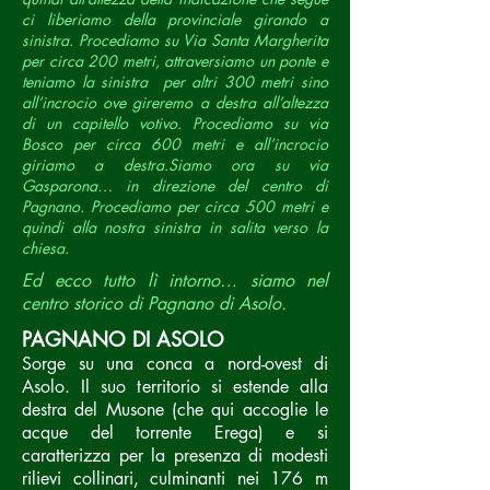
ci liberiamo della provinciale girando a
sinistra. Procediamo su Via Santa Margherita
per circa 200 metri, attraversiamo un ponte e
teniamo la sinistra per altri 300 metri sino
all’incrocio ove gireremo a destra all’altezza
di un capitello votivo.
Procediamo su via
Bosco per circa 600 metri e all’incrocio
giriamo a destra.Siamo ora su via
Gasparona… in direzione del centro di
Pagnano. Procediamo per circa 500 metri e
quindi alla nostra sinistra in salita verso la
chiesa.
Ed ecco tutto lì intorno… siamo nel
centro storico di Pagnano di Asolo.
PAGNANO DI ASOLO
Sorge su una conca a nord-ovest di
Asolo. Il suo territorio si estende alla
destra del Musone (che qui accoglie le
acque del torrente Erega) e si
caratterizza per la presenza di modesti
rilievi collinari, culminanti nei 176 m