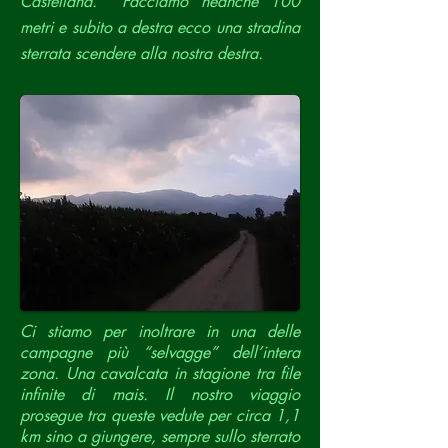
Castellana. Facciamo neanche 100
metri e subito a destra ecco una stradina
sterrata scendere alla nostra destra.
Ci stiamo per inoltrare in una delle
campagne più “selvagge” dell’intera
zona. Una cavalcata in stagione tra file
infinite di mais. Il nostro viaggio
prosegue tra queste vedute per circa 1,1
km sino a giungere, sempre sullo sterrato