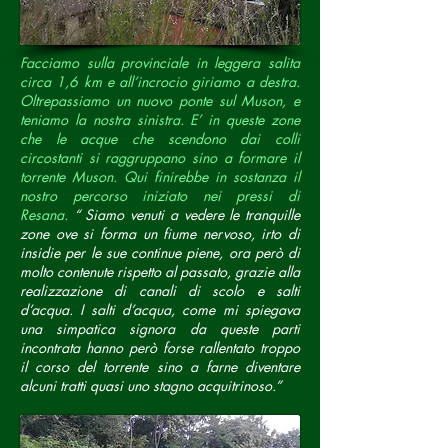
Facciamo sulla provinciale in leggera salita
circa 1,6 km e all’incrocio giriamo a destra.
Oltrepassiamo un nuovo ponte sul Muson, e
teniamo la nostra sinistra. E’ in queste zone
che le acque che scendono dai colli
circostanti si raggruppano sino a formare il
torrente Muson. Qui finirebbe in sostanza il
nostro percorso iniziato nei pressi di
Resana.
“ Siamo venuti a vedere le tranquille
zone ove si forma un fiume nervoso, irto di
insidie per le sue continue piene, ora però di
molto contenute rispetto al passato, grazie alla
realizzazione di canali di scolo e salti
d’acqua. I salti d’acqua, come mi spiegava
una simpatica signora da queste parti
incontrata hanno però forse rallentato troppo
il corso del torrente sino a farne diventare
alcuni tratti quasi uno stagno acquitrinoso.”