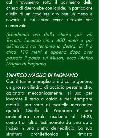
dal ritrovamento sotto il pavimento della
chiesa di due tombe con lapide, in particolare
quella di un cavaliere alto ben un metro e
novanta il cui corpo venne ritrovato ben
conservato.
Scendiamo ora dalla chiesa per via
Torretto facendo circa 400 metri e poi
all’incrocio noi teniamo la destra. Di lì a
circa 100 metri e appena dopo aver
passato il ponte sul Muson, ecco l’Antico
Maglio di Pagnano.
L’ANTICO MAGLIO DI PAGNANO
Con il termine maglio si indica in genere,
un grosso cilindro di acciaio pesante che,
azionato meccanicamente, si usa per
lavorare il ferro a caldo e per stampare
metalli, una sorta di martello meccanico
quindi!
Quello di Pagnano è una
architettura rurale risalente al 1400,
come tra l’altro testimoniato da una data
incisa in una pietra dell'edificio. La sua
struttura architettonica è rimasta