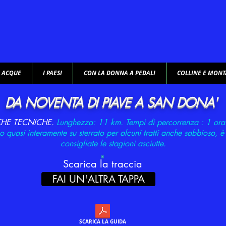
E ACQUE
I PAESI
CON LA DONNA A PEDALI
COLLINE E MON
DA NOVENTA DI PIAVE A SAN DONA'
CHE TECNICHE.
Lunghezza: 11 km. T
empi di percorrenza : 1 or
o quasi interamente su sterrato per alcuni tratti anche sabbioso, 
consigliate le stagioni asciutte.
Scarica la traccia
FAI UN'ALTRA TAPPA
SCARICA LA GUIDA