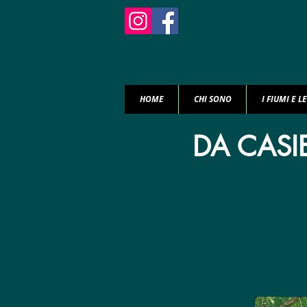
HOME
CHI SONO
I FIUMI E L
DA CASI