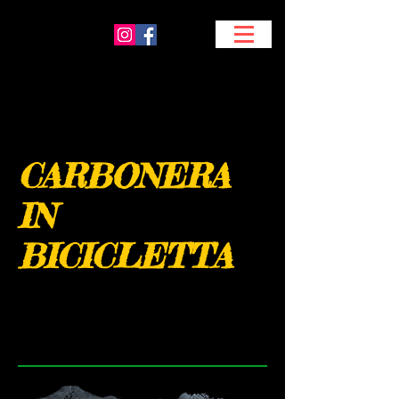
CARBONERA
IN
BICICLETTA