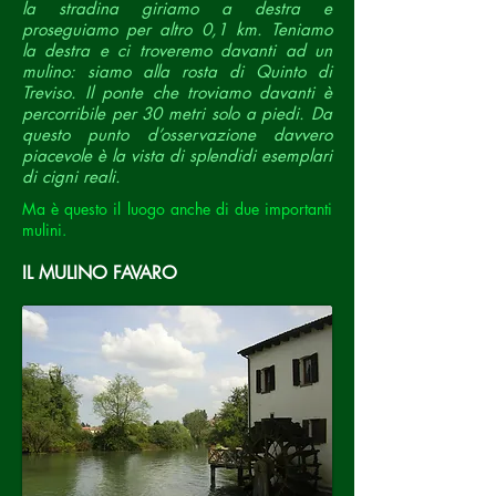
la stradina giriamo a destra e
proseguiamo per altro 0,1 km. Teniamo
la destra e ci troveremo davanti ad un
mulino: siamo alla rosta di Quinto di
Treviso. Il ponte che troviamo davanti è
percorribile per 30 metri solo a piedi. Da
questo punto d’osservazione davvero
piacevole è la vista di splendidi esemplari
di cigni reali.
Ma è questo il luogo anche di due importanti
mulini.
IL MULINO FAVARO