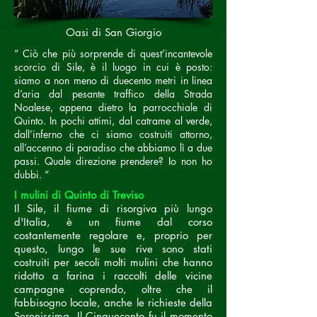
Oasi di San Giorgio
“ Ciò che più sorprende di quest’incantevole
scorcio di Sile, è il luogo in cui è posto:
siamo a non meno di duecento metri in linea
d’aria dal pesante traffico della Strada
Noalese, appena dietro la parrocchiale di
Quinto. In pochi attimi, dal catrame al verde,
dall’inferno che ci siamo costruiti attorno,
all’accenno di paradiso che abbiamo lì a due
passi. Quale direzione prendere? Io non ho
dubbi. “
I mulini di Quinto di Treviso
Il Sile, il fiume di risorgiva più lungo
d'Italia, è un fiume dal corso
costantemente regolare e, proprio per
questo, lungo le sue rive sono stati
costruiti per secoli molti mulini che hanno
ridotto a farina i raccolti delle vicine
campagne coprendo, oltre che il
fabbisogno locale, anche le richieste della
Serenissima. Il Cinquecento fu il momento