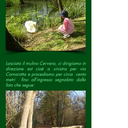
Lasciato il mulino Cervara, ci dirigiamo in
direzione est cioè a sinistra per via
Cornarotta e procediamo per circa cento
metri fino all’ingresso segnalato dalla
foto che segue: