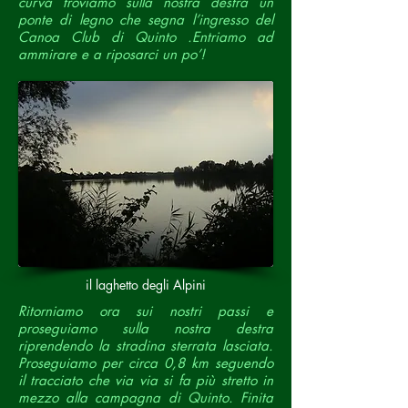
curva troviamo sulla nostra destra un
ponte di legno che segna l’ingresso del
Canoa Club di Quinto .
Entriamo ad
ammirare e a riposarci un po’!
il laghetto degli Alpini
Ritorniamo ora sui nostri passi e
proseguiamo sulla nostra destra
riprendendo la stradina sterrata lasciata.
Proseguiamo per circa 0,8 km seguendo
il tracciato che via via si fa più stretto in
mezzo alla campagna di Quinto. Finita