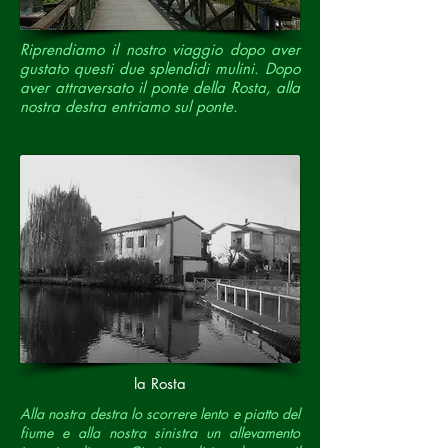
Riprendiamo il nostro viaggio dopo aver
gustato questi due splendidi mulini. Dopo
aver attraversato il ponte della Rosta, alla
nostra destra entriamo sul ponte.
la Rosta
Alla nostra destra lo scorrere lento e piatto del
fiume e alla nostra sinistra un allevamento