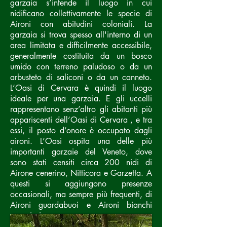
garzaia s’intende il luogo in cui
nidificano collettivamente le specie di
Aironi con abitudini coloniali. La
garzaia si trova spesso all'interno di un
area limitata e difficilmente accessibile,
generalmente costituita da un bosco
umido con terreno paludoso o da un
arbusteto di saliconi o da un canneto.
L’Oasi di Cervara è quindi il luogo
ideale per una garzaia. E gli uccelli
rappresentano senz’altro gli abitanti più
appariscenti dell’Oasi di Cervara , e tra
essi, il posto d’onore è occupato dagli
aironi. L’Oasi ospita una delle più
importanti garzaie del Veneto, dove
sono stati censiti circa 200 nidi di
Airone cenerino, Nitticora e Garzetta. A
questi si aggiungono presenze
occasionali, ma sempre più frequenti, di
Aironi guardabuoi e Aironi bianchi
maggiori.