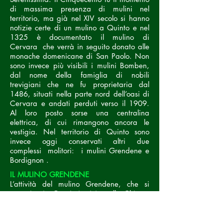
di massima presenza di mulini nel
territorio, ma già nel XIV secolo si hanno
notizie certe di un mulino a Quinto e nel
1325 è documentato il mulino di
Cervara che verrà in seguito donato alle
monache domenicane di San Paolo. Non
sono invece più visibili i mulini Bomben,
dal nome della famiglia di nobili
trevigiani che ne fu proprietaria dal
1486, situati nella parte nord dell’oasi di
Cervara e andati perduti verso il 1909.
Al loro posto sorse una centralina
elettrica, di cui rimangono ancora le
vestigia. Nel territorio di Quinto sono
invece oggi conservati altri due
complessi molitori: i mulini Grendene e
Bordignon .
IL MULINO GRENDENE
L’attività del mulino Grendene, che si
trova in via Graziati, vicino alla Chiesa
Parrocchiale di S. Giorgio, ha conosciuto
un andamento altalenante nel corso del
tempo, con lunghi periodi di inattività ed