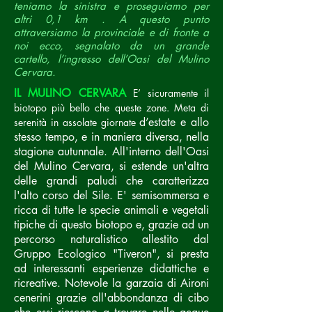
teniamo la sinistra e proseguiamo per
altri 0,1 km . A questo punto
attraversiamo la provinciale e di fronte a
noi ecco, segnalato da un grande
cartello, l’ingresso dell’Oasi del Mulino
Cervara.
IL MULINO CERVARA
E’ sicuramente il
biotopo più bello che queste zone. Meta di
d’estate e allo
serenità in assolate
giornate
stesso tempo, e in maniera diversa, nella
stagione autunnale. All'interno dell'Oasi
del Mulino Cervara, si estende un'altra
delle grandi paludi che caratterizza
l'alto corso del Sile. E' semisommersa e
ricca di tutte le specie animali e vegetali
tipiche di questo biotopo e, grazie ad un
percorso naturalistico allestito dal
Gruppo Ecologico "Tiveron", si presta
ad interessanti esperienze didattiche e
ricreative. Notevole la garzaia di Aironi
cenerini grazie all'abbondanza di cibo