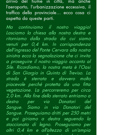
arrivo del fiume in città, ma anche
l’aeroporto, l’urbanizzazione eccessiva, il
traffico della provinciale… ecco cosa ci
aspetta da queste parti.
Ma continuiamo il nostro viaggio!
Lasciamo la chiesa alla nostra destra e
ritorniamo dalla strada da cui siamo
venuti per 0,4 km. In corrispondenza
dell’ingresso del Ponte Cervara alla nostra
sinistra ecco la segnalazione che ci invita
a proseguire il nostro viaggio accanto al
Sile. Ricordiamo, la nostra meta è l’Oasi
di San Giorgio in Quinto di Treviso.
La
strada è sterrata e davvero molto
piacevole perché protetta da una fitta
vegetazione. La percorreremo per circa
2,0 km. Alla fine dello sterrato entriamo a
destra per via Donatori del
Sangue.
Siamo in via Donatori del
Sangue. Proseguiamo dritti per 250 metri
e poi giriamo a destra seguendo la
staccionata di legno. Proseguiamo per
altri 0,4 km e all’altezza di un’ampia