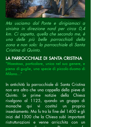
Ma usciamo dal Ponte e dirigiamoci a
sinistra in direzione nord per circa 0,4
km. Ci aspetta, quella che secondo me, è
una delle più belle parrocchiali della
zona e non solo: la parrocchiale di Santa
Cristina di Quinto.
LA PARROCCHIALE DI SANTA CRISTINA
“Maestosa, particolare, unica nel suo genere, e
piena di guglie, una specie di piccolo duomo di
Milano…”
In antichità la parrocchiale di Santa Cristina
non era altro che una cappella della pieve di
Quinto. Le prime notizie della Chiesa
risalgono al 1125, quando un gruppo di
monache qui vi costituì un proprio
insediamento. Ma fu tra la fine del 1400 e gli
inizi del 1500 che la Chiesa subì importanti
ristrutturazioni e venne arricchita con un