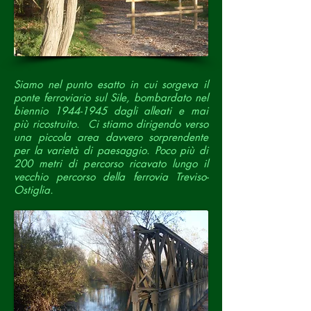
Siamo nel punto esatto in cui sorgeva il
ponte ferroviario sul Sile, bombardato nel
biennio
1944-1945
dagli alleati e mai
più ricostruito.
Ci stiamo dirigendo verso
una piccola area davvero sorprendente
per la varietà di paesaggio. Poco più di
200 metri di percorso ricavato lungo il
vecchio percorso della ferrovia Treviso-
Ostiglia.