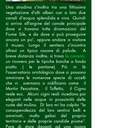
Una stradina s'inoltra tra una fittissima
vegetazione d’alti alberi con a lato due
canali d'acqua splendida e viva. Quindi
si arriva all'argine del canale principale
dove si trovano tutte diramazioni del
Fiume Sile, e da dove si può proseguire
ancora un po', oppure andare a visitare
il museo. Lungo il sentiero s'incontra
altresì un tipico
casone di palude
. A
breve distanza inoltre, si trova
la cavana,
un ricovero per le tipiche barche a fondo
piatto ( le pantane). Più in là
l'osservatorio ornitologico dove si possono
ammirare le numerose specie di uccelli
che vi svernano o nidificano come il
Martin Pescatore, il Tuffetto, il Cigno
reale ecc. Alcuni cigni reali incedono poi
eleganti nelle acque in prossimità delle
ruote del mulino. Di loro mi ha colpito “la
consapevolezza del loro sentirsi belli e
ammirati, molto gelosi del proprio
territorio e delle proprie candide piume”.
Pare di stare davanti ad una nuova