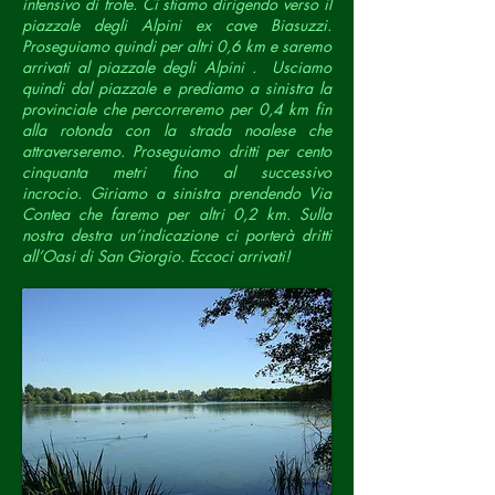
intensivo di trote.
Ci stiamo dirigendo verso il
piazzale degli Alpini ex cave Biasuzzi.
Proseguiamo quindi per altri 0,6 km e saremo
arrivati al piazzale degli Alpini .
Usciamo
quindi dal piazzale e prediamo a sinistra la
provinciale che percorreremo per 0,4 km fin
alla rotonda con la strada noalese che
attraverseremo. Proseguiamo dritti per cento
cinquanta metri fino al successivo
incrocio.
Giriamo a sinistra prendendo Via
Contea che faremo per altri 0,2 km. Sulla
nostra destra un’indicazione ci porterà dritti
all’Oasi di San Giorgio. Eccoci arrivati!