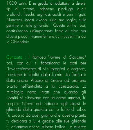
1000 anni. È in grado di adattarsi a diversi
tipi di terreno, sebbene prediliga quelli
profondi, freschi, argillosi, acidi e ben irrigati.
Numerosi insetti vivono sulle sue foglie, sulle
gemme e nelle ghiande. Queste ultime, poi,
costituiscono un'importante fonte di cibo per
diversi piccoli mammiferi e alcuni uccelli tra cui
la Ghiandaia.
Curiosità :
Il famoso "rovere di Slavonia”
poi, con cui si fabbricano le botti per
l'invecchiamento di vini pregiati e cognac,
proviene in realtà dalla farnia.
La farnia è
detta anche Albero di Giove ed era una
pianta nell’antichità a lui consacrata. La
mitologia narra infatti che quando gli
uomini si cibavano con la carne umana, fu
proprio Giove ad indicare agli stessi le
ghiande della quercia come fonte di cibo.
Fu proprio da quel giorno che questa pianta
fu dedicata a lui e grazie alle sue ghiande
fu chiamata anche Albero Felice. Le querce