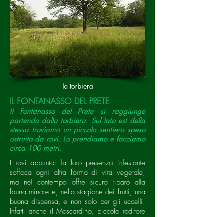
la torbiera
IL FONTANASSO DEL PRETE
Il Fontanasso del Prete si raggiunge
partendo dalla torbiera. Sul lato est della
stessa troviamo un piccolo sentiero speso
ostruito da rovi. Lo prendiamo e facciamo
circa 100 metri.
I rovi appunto: la loro presenza infestante
soffoca ogni altra forma di vita vegetale,
ma nel contempo offre sicuro riparo alla
fauna minore e, nella stagione dei frutti, una
buona dispensa, e non solo per gli uccelli.
Infatti anche il Moscardino, piccolo roditore