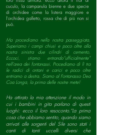
loro fissa dimora: ecco allora il fior di
cuculo, la campanula bienne e due specie
di orchidee come la listera maggiore e
l'orchidea galletto, rossa che di più non si
può.
Ma procediamo nella nostra passeggiata.
Superiamo i campi chiusi e poco oltre alla
nostra sinistra due cilindri di cemento.
Eccoci, stiamo entrando“ufficialmente”
nell’area dei fontanassi. Procediamo di lì tra
le radici di ontani e carici e poco oltre
entriamo a destra. Siamo al Fontanasso Dea
Coa Longa, la prima delle nostre mete!
Ha attirato la mia attenzione il modo in
cui i bambini in gita parlano di questi
luoghi: ecco il loro resoconto.“La prima
cosa che abbiamo sentito, quando siamo
arrivati alle sorgenti del Sile sono stati i
canti di tanti uccelli diversi che