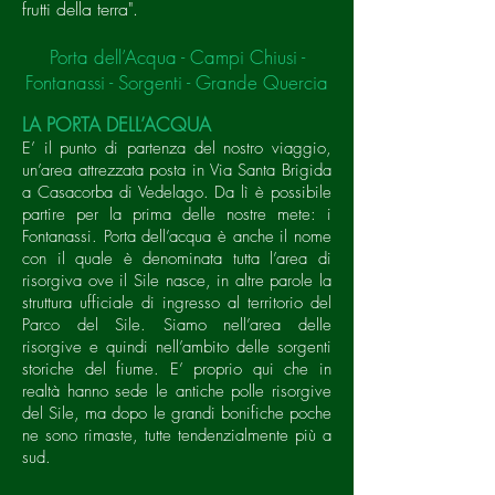
frutti della terra".
Porta dell’Acqua - Campi Chiusi -
Fontanassi - Sorgenti - Grande Quercia
LA PORTA DELL’ACQUA
E’ il punto di partenza del nostro viaggio,
un’area attrezzata posta in Via Santa Brigida
a Casacorba di Vedelago. Da lì è possibile
partire per la prima delle nostre mete: i
Fontanassi. Porta dell’acqua è anche il nome
con il quale è denominata tutta l’area di
risorgiva ove il Sile nasce, in altre parole la
struttura ufficiale di ingresso al territorio del
Parco del Sile. Siamo nell’area delle
risorgive e quindi nell’ambito delle sorgenti
storiche del fiume. E’ proprio qui che in
realtà hanno sede le antiche polle risorgive
del Sile, ma dopo le grandi bonifiche poche
ne sono rimaste, tutte tendenzialmente più a
sud.