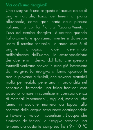
Ma cos’è una risorgiva?
Una risorgiva è una sorgente di acqua dolce di
origine naturale, tipica dei terreni di piana
alluvionale, come gran parte delle pianure
italiane, tra cui la Pianura Padano-Veneta .
L'uso del termine risorgiva è corretto quando
l'affioramento è spontaneo, mentre si dovrebbe
usare il termine fontanile quando esso è di
origine antropica cioè determinato
artificialmente dall’uomo. La sovrapposizione
dei due termini deriva dal fatto che spesso i
fontanili venivano scavati in aree già interessate
da risorgive. La risorgiva si forma quando le
acque piovane e fluviali, che trovano materiali
molto permeabili, penetrano in profondità nel
sottosuolo, formando una falda freatica; esse
possono tornare in superficie in corrispondenza
di materiali impermeabili, argillosi, materiali che
fanno in qualche maniera da tappo allo
scorrere delle acque sotterranee costringendole
a trovare un varco in superficie . L'acqua che
fuoriesce da fontanili e risorgive presenta una
temperatura costante compresa fra i 9 - 10 °C