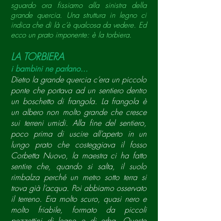
sguardo ora fissiamo alla sinistra della
grande quercia. Una struttura in legno ci
indica che di là c’è qualcosa da vedere. Ed
ecco un prato imponente: è la torbiera.
LA TORBIERA
i bambini ne parlano...
Dietro la grande quercia c’era un
piccolo
ponte che portava ad un sentiero dentro
un boschetto di frangola. La frangola è
un albero non molto grande che cresce
sui terreni umidi. Alla fine del sentiero,
poco prima di uscire all’aperto in un
lungo prato che costeggiava il fosso
Corbetta Nuovo, la maestra ci ha fatto
sentire che, quando si salta, il suolo
rimbalza perché un metro sotto terra si
trova già l’acqua. Poi abbiamo osservato
il terreno. Era molto scuro, quasi nero e
molto friabile, formato da piccoli
pezzettini di legno e di erba. Questo