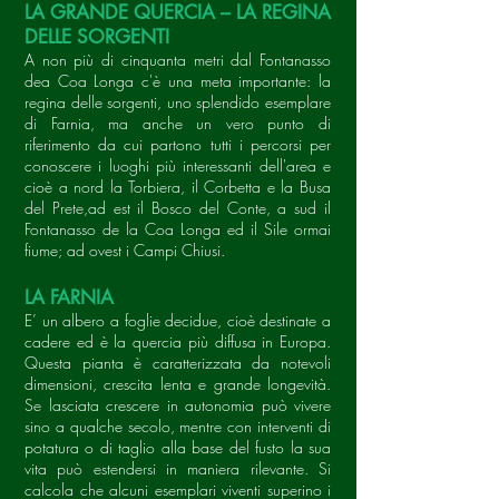
LA GRANDE QUERCIA – LA REGINA
DELLE SORGENTI
A non più di cinquanta metri dal Fontanasso
dea Coa Longa c'è una meta importante: la
regina delle sorgenti, uno splendido esemplare
di Farnia, ma anche un vero punto di
riferimento da cui partono tutti i percorsi per
conoscere i luoghi più interessanti dell'area e
cioè a nord la Torbiera, il Corbetta e la Busa
del Prete,ad est il Bosco del Conte, a sud il
Fontanasso de la Coa Longa ed il Sile ormai
fiume; ad ovest i Campi Chiusi.
LA FARNIA
E’ un albero a foglie decidue, cioè destinate a
cadere ed è la quercia più diffusa in Europa.
Questa pianta è caratterizzata da notevoli
dimensioni, crescita lenta e grande longevità.
Se lasciata crescere in autonomia può vivere
sino a qualche secolo, mentre con interventi di
potatura o di taglio alla base del fusto la sua
vita può estendersi in maniera rilevante. Si
calcola che alcuni esemplari viventi superino i