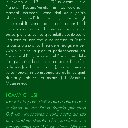
in inverno e i 12 - 15 °C in estate. Nella
Pianura Padano-Veneta in particolare, i
materiali permeabili sono dati dalle ghiaie
alluvionali dell'alta pianura, mentre gli
impermeabili sono dati dai depositi di
esondazione formati da limo ed argilla della
bassa pianura. Le risorgive infatti, costituiscono
una sorta di linea che fa da confine tra l’alta e
la bassa pianura. La linea delle risorgive è ben
visibile in tutta la pianura padano-veneta dal
Piemonte al Friuli; nel caso del Sile la linea delle
risorgive coincide con l'alto corso del fiume fino
a Treviso (va da ovest ad est), per poi dirigersi
verso nord-est in corrispondenza delle sorgenti
di tutti gli affluenti di sinistra. ( il Melma, il
Musestre ecc.)
I CAMPI CHIUSI
Lasciata la porta dell’acqua e dirigendoci
a destra su Via Santa Brigida per circa
0,6 km. incontreremo sulla nostra sinistra
una stradina sterrata che prenderemo e
percorreremo per 0,3 km circa. Alla fine