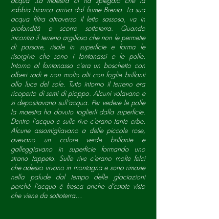
acqua .La maestra ci ha spiegato che la
sabbia bianca arriva dal fiume Brenta. La sua
acqua filtra attraverso il letto sassoso, va in
profondità e scorre sottoterra. Quando
incontra il terreno argilloso che non le permette
di passare, risale in superficie e forma le
risorgive che sono i fontanassi e le polle.
Intorno al fontanasso c’era un boschetto con
alberi radi e non molto alti con foglie brillanti
alla luce del sole. Tutto intorno il terreno era
ricoperto di semi di pioppo. Alcuni volavano e
si depositavano sull’acqua. Per vedere le polle
la maestra ha dovuto toglierli dalla superficie.
Dentro l’acqua e sulle rive c’erano tante erbe.
Alcune assomigliavano a delle piccole rose,
avevano un colore verde brillante e
galleggiavano in superficie formando uno
strano tappeto. Sulle rive c’erano molte felci
che adesso vivono in montagna e sono rimaste
nella palude dal tempo delle glaciazioni
perché l’acqua è fresca anche d’estate visto
che viene da sottoterra…