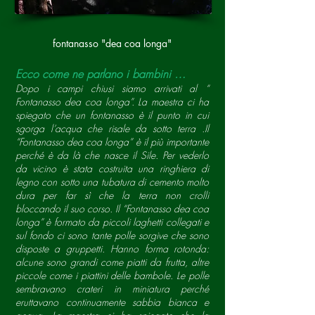
fontanasso "dea coa longa"
Ecco come ne parlano i bambini …
Dopo i campi chiusi siamo arrivati al “
Fontanasso dea coa longa”. La maestra ci ha
spiegato che un fontanasso è il punto in cui
sgorga l’acqua che risale da sotto terra .Il
“Fontanasso dea coa longa” è il più importante
perché è da là che nasce il Sile. Per vederlo
da vicino è stata costruita una ringhiera di
legno con sotto una tubatura di cemento molto
dura per far sì che la terra non crolli
bloccando il suo corso. Il “Fontanasso dea coa
longa” è formato da piccoli laghetti collegati e
sul fondo ci sono tante polle sorgive che sono
disposte a gruppetti. Hanno forma rotonda:
alcune sono grandi come piatti da frutta, altre
piccole come i piattini delle bambole. Le polle
sembravano crateri in miniatura perché
eruttavano continuamente sabbia bianca e