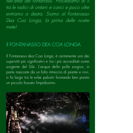
nell’area dei fontanassi. Procediamo di lì
tra le radici di ontani e carici e poco oltre
entriamo a destra. Siamo al Fontanasso
Dea Coa Longa, la prima delle nostre
mete!
Il FONTANASSO DEA COA LONGA
Il Fontanasso dea Coa Longa, è certamente uno dei
superstiti più significativi e tra i più accreditati come
sorgente del Sile. L'acqua delle polle sorgive, in
parte nascoste da un folto intreccio di piante e rovi,
si fa largo tra le erbe palustri formando ben presto
un piccolo fossato limpidissimo.