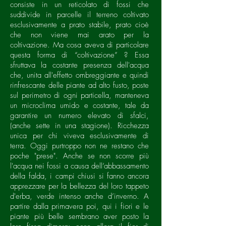
consiste in un reticolato di fossi che
suddivide in parcelle il terreno coltivato
esclusivamente a prato stabile, prato cioè
che non viene mai arato per la
coltivazione.
Ma cosa aveva di particolare
questa forma di “coltivazione” ? Essa
sfruttava la costante presenza dell'acqua
che, unita all'effetto ombreggiante e quindi
rinfrescante delle piante ad alto fusto, poste
sul perimetro di ogni particella, manteneva
un microclima umido e costante, tale da
garantire un numero elevato di sfalci,
(anche sette in una stagione). Ricchezza
unica per chi viveva esclusivamente di
terra. Oggi purtroppo non ne restano che
poche "prese". Anche se non scorre più
l'acqua nei fossi a causa dell’abbassamento
della falda, i campi chiusi si fanno ancora
apprezzare per la bellezza del loro tappeto
d'erba, verde intenso anche d’inverno. A
partire dalla primavera poi, qui i fiori e le
piante più belle sembrano aver posto la