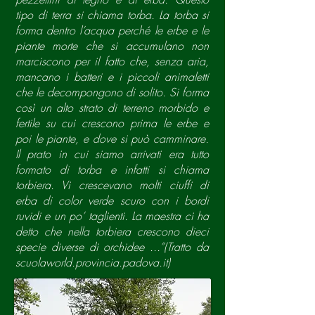
tipo di terra si chiama torba. La torba si
forma dentro l’acqua perché le erbe e le
piante morte che si accumulano non
marciscono per il fatto che, senza aria,
mancano i batteri e i piccoli animaletti
che le decompongono di solito. Si forma
così un alto strato di terreno morbido e
fertile su cui crescono prima le erbe e
poi le piante, e dove si può camminare.
Il prato in cui siamo arrivati era tutto
formato di torba e infatti si chiama
torbiera. Vi crescevano molti ciuffi di
erba di color verde scuro con i bordi
ruvidi e un po’ taglienti. La maestra ci ha
detto che nella torbiera crescono dieci
specie diverse di orchidee ...”(Tratto da
scuolaworld.provincia.padova.it)