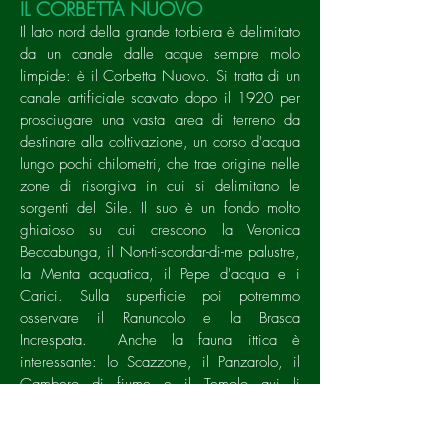
IL CORBETTA NUOVO
Il lato nord della grande torbiera è delimitato
da un canale dalle acque sempre molo
limpide: è il Corbetta Nuovo. Si tratta di un
canale artificiale scavato dopo il 1920 per
prosciugare una vasta area di terreno da
destinare alla coltivazione, un corso d'acqua
lungo pochi chilometri, che trae origine nelle
zone di risorgiva in cui si delimitano le
sorgenti del Sile. Il suo è un fondo molto
ghiaioso su cui crescono la Veronica
Beccabunga, il Non-ti-scordar-di-me palustre,
la Menta acquatica, il Pepe d'acqua e i
Carici. Sulla superficie poi potremmo
osservare il Ranuncolo e la Brasca
Increspata. Anche la fauna ittica è
interessante: lo Scazzone, il Panzarolo, il
Gambero di fiume e il Temolo qui li
troviamo. E dove la sponda è più alta sarà
anche possibile osservare fioriture di