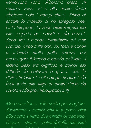
riempivano l’aria. Abbiamo preso un
sentiero verso est e alla nostra destra
abbiamo visto i campi chiusi. Prima di
entrare la maestra ci ha spiegato che,
tanto tempo fa, la zona delle sorgenti era
tutta coperta da paludi e da boschi.
Sono stati i monaci benedettini ad aver
scavato, circa mille anni fa, fossi e canali
e interrato molte polle sorgive per
prosciugare il terreno e poterlo coltivare. Il
terreno però era argilloso e quindi era
difficile da coltivare a grano, così fu
diviso in tanti piccoli campi circondati da
fossi e da alte siepi di alberi”.(Tratto da
scuolaworld.provincia.padova.it)
Ma procediamo nella nostra passeggiata.
Superiamo i campi chiusi e poco oltre
alla nostra sinistra due cilindri di cemento.
Eccoci, stiamo entrando“ufficialmente”