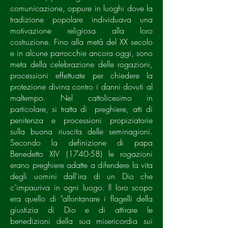
comunicazione, oppure in luoghi dove la
tradizione popolare individuava una
motivazione religiosa alla loro
costruzione. Fino alla metà del XX secolo
e in alcune parrocchie ancora oggi, sono
meta della celebrazione delle rogazioni,
processioni effettuate per chiedere la
protezione divina contro i danni dovuti al
maltempo. Nel cattolicesimo in
particolare, si tratta di preghiere, atti di
penitenza e processioni propiziatorie
sulla buona riuscita delle seminagioni.
Secondo la definizione di papa
Benedetto XIV (1740-58) le rogazioni
erano preghiere adatte a difendere la vita
degli uomini dall'ira di un Dio che
c'impauriva in ogni luogo. Il loro scopo
era quello di "allontanare i flagelli della
giustizia di Dio e di attirare le
benedizioni della sua misericordia sui