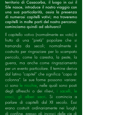
territorio di Casacorba, il luogo in cui il
Sile nasce, introduce il nostro viaggio con
una sua particolarità, ossia la presenza
di numerosi capitelli votivi; ma troveremo
capitelli in molte parti del nostro percorso:
cominciamo quindi ad abituarci!
Il capitello votivo (normalmente ex voto) è
frutto di una “pietà” popolare che si
tramanda da secoli; normalmente è
costruito per ringraziare per lo scampato
pericolo, come la carestia, la peste, la
guerra, ma anche come ringraziamento
per un evento particolare. Il termine deriva
dal latino "capitel” che significa “capo di
colonna”. Le sue forme possono variare:
ci sono
le nicchie
, nelle quali sono posti
degli affreschi o dei rilievi,
i sacelli, le
croci, gli alberi sacri
. Si comincia a
parlare di capitelli dal XII secolo. Essi
erano costruiti ordinariamente nei luoghi
di confine, presso gli incroci delle vie di