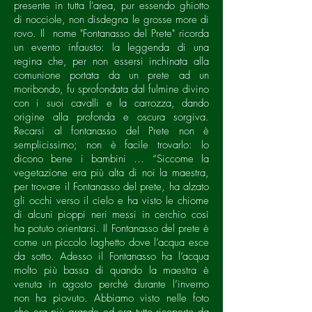
presente in tutta l'area, pur essendo ghiotto
di nocciole, non disdegna le grosse more di
rovo. Il nome "Fontanasso del Prete" ricorda
un evento infausto: la leggenda di una
regina che, per non essersi inchinata alla
comunione portata da un prete ad un
moribondo, fu sprofondata dal fulmine divino
con i suoi cavalli e la carrozza, dando
origine alla profonda e oscura sorgiva.
Recarsi al fontanasso del Prete non è
semplicissimo; non è facile trovarlo: lo
dicono bene i bambini … “Siccome la
vegetazione era più alta di noi la maestra,
per trovare il Fontanasso del prete, ha alzato
gli occhi verso il cielo e ha visto le chiome
di alcuni pioppi neri messi in cerchio così
ha potuto orientarsi. Il Fontanasso del prete è
come un piccolo laghetto dove l’acqua esce
da sotto. Adesso il Fontanasso ha l’acqua
molto più bassa di quando la maestra è
venuta in agosto perché durante l’inverno
non ha piovuto. Abbiamo visto nelle foto