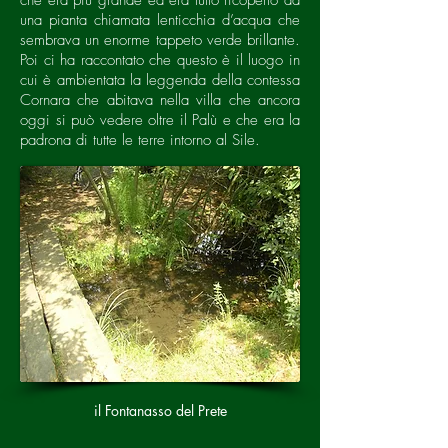
che era più grande ed era tutto ricoperto da
una pianta chiamata lenticchia d’acqua che
sembrava un enorme tappeto verde brillante.
Poi ci ha raccontato che questo è il luogo in
cui è ambientata la leggenda della contessa
Cornara che abitava nella villa che ancora
oggi si può vedere oltre il Palù e che era la
padrona di tutte le terre intorno al Sile.
il Fontanasso del Prete