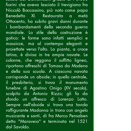
fiorini che aveva lasciato il trevigiano fra
Niccolò Boccassino, più noto come papa
Benedetto XI. Restaurata a metà
Ottocento, ha subito gravi danni durante
i bombardamenti della seconda guerra
mondiale. Lo stile della costruzione è
gotico: le forme sono infatti semplici e
massicce, ma al contempo eleganti e
proiettate verso l'alto. La pianta, a croce
latina, è divisa in tre ampie navate. Le
colonne, che reggono il soffitto ligneo,
riportano affreschi di Tomaso da Modena
e della sua scuola. A ciascuna navata
corrisponde un abside; in quello centrale,
il presbiterio, si trova il monumento
funebre di Agostino Onigo (XV secolo),
scolpito da Antonio Rizzo; gli fa da
sfondo un affresco di Lorenzo Lotto.
Sempre nell'abside si trova una tavola
raffigurante Madonna in trono con angelo
musicante e santi, di fra Marco Pensaben
detto "Maraveia" e terminata nel 1521
dal Savoldo.