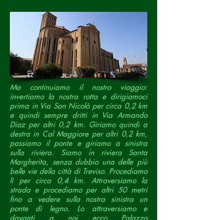
Ma continuiamo il nostro viaggio:
invertiamo la nostra rotta e dirigiamoci
prima in Via San Nicolò per circa 0,2 km
e quindi sempre dritti in Via Armando
Diaz per altri 0,2 km. Giriamo quindi a
destra in Cal Maggiore per altri 0,2 km,
passiamo il ponte e giriamo a sinistra
sulla riviera. Siamo in riviera Santa
Margherita, senza dubbio una delle più
belle vie della città di Treviso. Procediamo
lì per circa 0,4 km. Attraversiamo la
strada e procediamo per altri 50 metri
fino a vedere sulla nostra sinistra un
ponte di legno. Lo attraversiamo e
davanti a noi ecco Palazzo