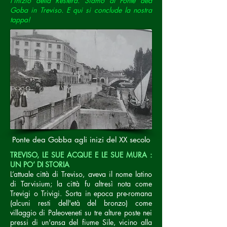
l’inizio della Restera. Siamo al Ponte dea
Goba in Treviso. E qui si conclude la nostra
tappa!
Ponte dea Gobba agli inizi del XX secolo
TREVISO, LE SUE ACQUE E LE SUE MURA :
UN PO’ DI STORIA
L’attuale città di Treviso, aveva il nome latino
di Tarvisium; la città fu altresì nota come
Trevigi o Trivigi. Sorta in epoca pre-romana
(alcuni resti dell'età del bronzo) come
villaggio di Paleoveneti su tre alture poste nei
pressi di un'ansa del fiume Sile, vicino alla