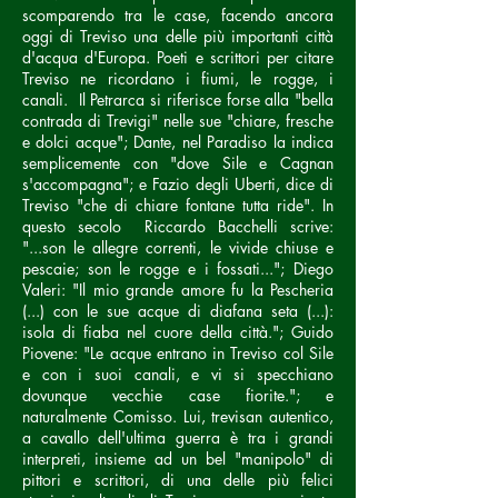
scomparendo tra le case, facendo ancora
oggi di Treviso una delle più importanti città
d'acqua d'Europa. Poeti e scrittori per citare
Treviso ne ricordano i fiumi, le rogge, i
canali. Il Petrarca si riferisce forse alla "bella
contrada di Trevigi" nelle sue "chiare, fresche
e dolci acque"; Dante, nel Paradiso la indica
semplicemente con "dove Sile e Cagnan
s'accompagna"; e Fazio degli Uberti, dice di
Treviso "che di chiare fontane tutta ride". In
questo secolo Riccardo Bacchelli scrive:
"...son le allegre correnti, le vivide chiuse e
pescaie; son le rogge e i fossati..."; Diego
Valeri: "Il mio grande amore fu la Pescheria
(...) con le sue acque di diafana seta (...):
isola di fiaba nel cuore della città."; Guido
Piovene: "Le acque entrano in Treviso col Sile
e con i suoi canali, e vi si specchiano
dovunque vecchie case fiorite."; e
naturalmente Comisso. Lui, trevisan autentico,
a cavallo dell'ultima guerra è tra i grandi
interpreti, insieme ad un bel "manipolo" di
pittori e scrittori, di una delle più felici