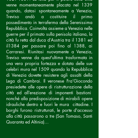
venne momentaneamente placata nel 1339
quando, datasi spontaneamente a Venezia,
Treviso andò a costituire il primo
possedimento in terraferma della Serenissima
Repubblica. Coinvolta assieme a Venezia nelle
guerre per il primato sulla penisola italiana, la
città fu retta dal duca d’Austria tra il 1381 ed
il1384 per passare poi fino al 1388, ai
Carraresi. Riunitasi nuovamente a Venezia,
Treviso venne da quest'ultima trasformata in
una vera propria fortezza e dotata delle sue
celebri mura nel 1509 quando la Repubblica
di Venezia dovette resistere agli assalti della
Lega di Cambrai. Il veronese Fra’Giocondo
presiedette alle opere di ristrutturazione della
città ed all’erezione di imponenti bastioni
nonché alla predisposizione di mirabili opere
idrauliche dentro e fuori le mura cittadine. I
borghi furono ristrutturati, le porte d'accesso
alla città passarono a tre (San Tomaso, Santi
Quaranta ed Altinia)…