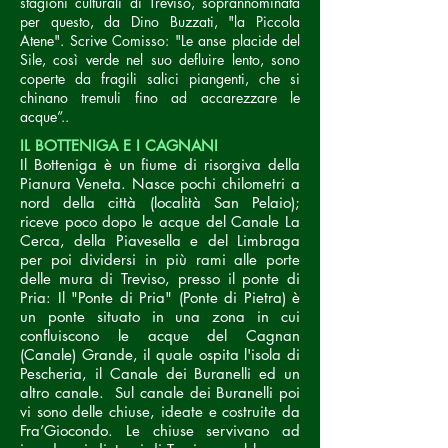
stagioni culturali di Treviso, soprannominata
per questo, da Dino Buzzati, "la Piccola
Atene". Scrive Comisso: "Le anse placide del
Sile, così verde nel suo defluire lento, sono
coperte da fragili salici piangenti, che si
chinano tremuli fino ad accarezzare le
acque”..
IL BOTTENIGA E I CAGNANI
Il Botteniga è un fiume di risorgiva della
Pianura Veneta. Nasce pochi chilometri a
nord della città (località San Pelaio);
riceve poco dopo le acque del Canale La
Cerca, della Piavesella e del Limbraga
per poi dividersi in più rami alle porte
delle mura di Treviso, presso il ponte di
Pria: Il "Ponte di Pria" (Ponte di Pietra) è
un ponte situato in una zona in cui
confluiscono le acque del Cagnan
(Canale) Grande, il quale ospita l'isola di
Pescheria, il Canale dei Buranelli ed un
altro canale. Sul
canale dei Buranelli
poi
vi sono delle chiuse, ideate e costruite da
Fra’Giocondo. Le chiuse servivano ad