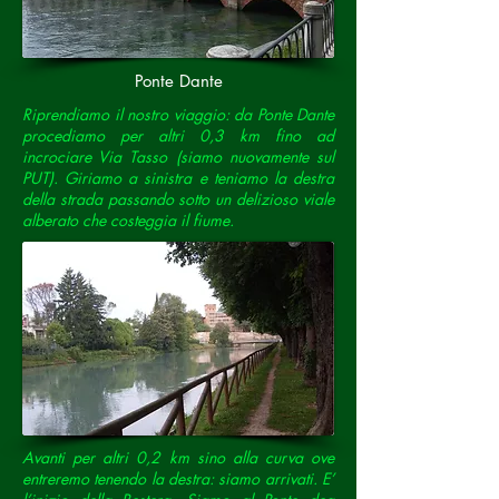
Ponte Dante
Riprendiamo il nostro viaggio: da Ponte Dante
procediamo per altri 0,3 km fino ad
incrociare Via Tasso (siamo nuovamente sul
PUT). Giriamo a sinistra e teniamo la destra
della strada passando sotto un delizioso viale
alberato che costeggia il fiume.
Avanti per altri 0,2 km sino alla curva ove
entreremo tenendo la destra: siamo arrivati. E’