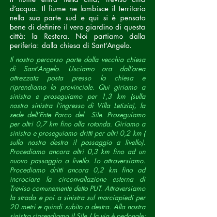
d’acqua. Il fiume ne lambisce il territorio
nella sua parte sud e qui si è pensato
bene di definire il vero giardino di questa
città: la Restera. Noi partiamo dalla
periferia: dalla chiesa di Sant’Angelo.
Il nostro percorso parte dalla vecchia chiesa
di Sant'Angelo. Usciamo ora dall’area
attrezzata posta presso la chiesa e
riprendiamo la provinciale. Qui giriamo a
sinistra e proseguiamo per 1,3 km (sulla
nostra sinistra l’ingresso di Villa Letizia), la
sede dell’Ente Parco del Sile. Proseguiamo
per altri 0,7 km fino alla rotonda. Giriamo a
sinistra e proseguiamo dritti per altri 0,2 km (
sulla nostra destra il passaggio a livello).
Procediamo ancora altri 0,3 km fino ad un
nuovo passaggio a livello. Lo attraversiamo.
Procediamo dritti ancora 0,2 km fino ad
incrociare la circonvallazione esterna di
Treviso comunemente detta PUT. Attraversiamo
la strada e poi a sinistra sul marciapiedi per
20 metri e quindi subito a destra. Alla nostra
sinistra riprendiamo il Sile ( la via è pedonale;