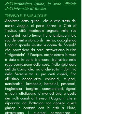
dell’Umanesimo Latino, la sede ufficiale
dell’Università di Treviso.
TREVISO E LE SUE ACQUE
Abbiamo detto quindi, che questo tratto del
nostro viaggio ci porta dentro la Città di
Treviso, città medievale segnata nella sua
storia dal nostro fiume. Il Sile lambisce il lato
sud del centro storico di Treviso, accogliendo
lungo la sponda sinistra le acque dei "canali"
che, provenienti da nord, attraversano la città
"irrigandola". E l'acqua, anche dentro le mura
è stata e in parte è ancora, ispiratrice nella
rappresentazione delle cose. Nello splendore
dell'Età Comunale, ma anche sotto il dominio
della Serenissima e, per certi aspetti, fino
all'ultimo dopoguerra, contadini, mugnai,
maniscalchi, lavandaie, barcaioli, pescatori,
traghettatori, borghesi, commercianti, signori
e nobili affollavano le rive del Sile, e quelle
dei molti canali di Treviso. I Cagnani, che si
dipartono dal Botteniga non appena questi
giunge a contatto con la città a Nord,
attraversano i quartieri comparendo e