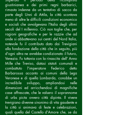
giustinianea e dei primi regni barbarici,
rimasta indenne da un tentativo di sacco da
parte degli Unni di Attila, la città scontava
meno di altre le difficili condizioni economico
e sociali che avvolgevano l'Italia degli ultimi
secoli del I millennio. Ciò non toglie che, per
ragioni geografiche e per le razzie che ad
onde si abbattevano sui centri del Nord Italia,
notevole fu il contributo dato dai Trevigiani
alla fondazione della città che in seguito, più
d'ogni altra ne avrebbe condizionato il futuro,
Venezia. Fu tuttavia con la rinascita dell' Anno
Mille che Treviso, datasi statuti comunali e
combattuto l'imperatore Federico detto
Barbarossa accanto ai comuni della Lega
Veronese e di quella Lombarda, conobbe un
incredibile sviluppo, ampliandosi nelle
dimensioni ed arricchendosi di magnifiche
case affrescate, che le valsero il soprannome
di urbs picta ovvero città dipinta. Il vivere
trevigiano divenne sinonimo di vita gaudente e
la città si animava di feste e celebrazioni,
quali quella del Castello d'Amore che, se da