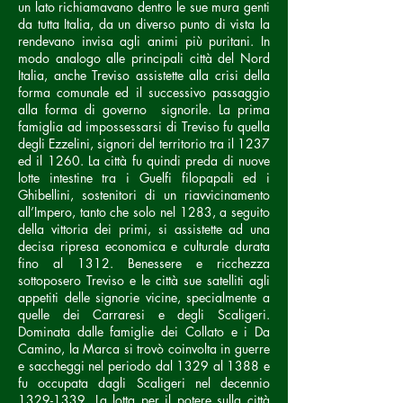
un lato richiamavano dentro le sue mura genti
da tutta Italia, da un diverso punto di vista la
rendevano invisa agli animi più puritani. In
modo analogo alle principali città del Nord
Italia, anche Treviso assistette alla crisi della
forma comunale ed il successivo passaggio
alla forma di governo signorile. La prima
famiglia ad impossessarsi di Treviso fu quella
degli Ezzelini, signori del territorio tra il 1237
ed il 1260. La città fu quindi preda di nuove
lotte intestine tra i Guelfi filopapali ed i
Ghibellini, sostenitori di un riavvicinamento
all’Impero, tanto che solo nel 1283, a seguito
della vittoria dei primi, si assistette ad una
decisa ripresa economica e culturale durata
fino al 1312. Benessere e ricchezza
sottoposero Treviso e le città sue satelliti agli
appetiti delle signorie vicine, specialmente a
quelle dei Carraresi e degli Scaligeri.
Dominata dalle famiglie dei Collato e i Da
Camino, la Marca si trovò coinvolta in guerre
e saccheggi nel periodo dal 1329 al 1388 e
fu occupata dagli Scaligeri nel decennio
1329-1339
. La lotta per il potere sulla città