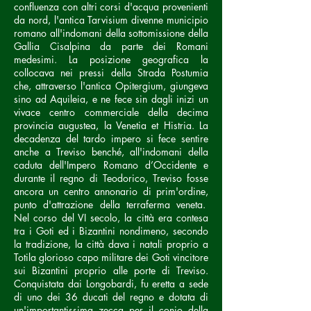
confluenza con altri corsi d'acqua provenienti
da nord, l'antica Tarvisium divenne municipio
romano all'indomani della sottomissione della
Gallia Cisalpina da parte dei Romani
medesimi. La posizione geografica la
collocava nei pressi della Strada Postumia
che, attraverso l'antica Opitergium, giungeva
sino ad Aquileia, e ne fece sin dagli inizi un
vivace centro commerciale della decima
provincia augustea, la Venetia et Histria. La
decadenza del tardo impero si fece sentire
anche a Treviso benché, all'indomani della
caduta dell'Impero Romano d’Occidente e
durante il regno di Teodorico, Treviso fosse
ancora un centro annonario di prim'ordine,
punto d'attrazione della terraferma veneta.
Nel corso del VI secolo, la città era contesa
tra i Goti ed i Bizantini nondimeno, secondo
la tradizione, la città dava i natali proprio a
Totila glorioso capo militare dei Goti vincitore
sui Bizantini proprio alle porte di Treviso.
Conquistata dai Longobardi, fu eretta a sede
di uno dei 36 ducati del regno e dotata di
un'importantissima zecca per il conio della